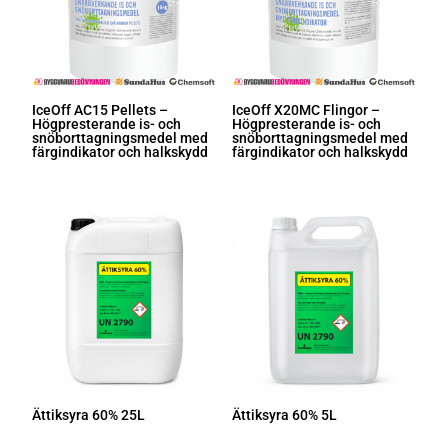
IceOff AC15 Pellets –
IceOff X20MC Flingor –
Högpresterande is- och
Högpresterande is- och
snöborttagningsmedel med
snöborttagningsmedel med
färgindikator och halkskydd
färgindikator och halkskydd
Ättiksyra 60% 25L
Ättiksyra 60% 5L