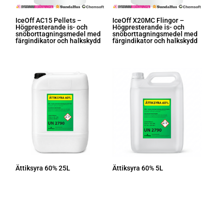
IceOff AC15 Pellets –
IceOff X20MC Flingor –
Högpresterande is- och
Högpresterande is- och
snöborttagningsmedel med
snöborttagningsmedel med
färgindikator och halkskydd
färgindikator och halkskydd
Ättiksyra 60% 25L
Ättiksyra 60% 5L