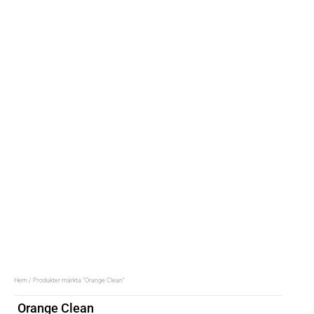
Hem
/ Produkter märkta ”Orange Clean”
Orange Clean