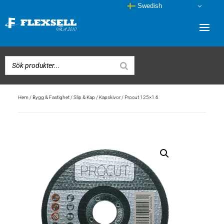
Swedish
Hem
/
Bygg & Fastighet
/
Slip & Kap
/
Kapskivor
/ Procut 125×1.6