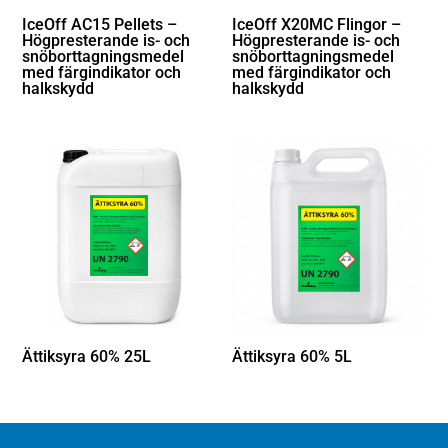
IceOff AC15 Pellets –
IceOff X20MC Flingor –
Högpresterande is- och
Högpresterande is- och
snöborttagningsmedel
snöborttagningsmedel
med färgindikator och
med färgindikator och
halkskydd
halkskydd
Ättiksyra 60% 25L
Ättiksyra 60% 5L