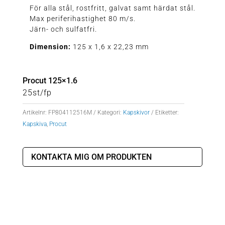
För alla stål, rostfritt, galvat samt härdat stål.
Max periferihastighet 80 m/s.
Järn- och sulfatfri.
Dimension:
125 x 1,6 x 22,23 mm
Procut 125×1.6
25st/fp
Artikelnr:
FP804112516M
Kategori:
Kapskivor
Etiketter:
Kapskiva
,
Procut
KONTAKTA MIG OM PRODUKTEN