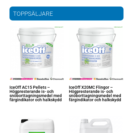
TOPPSÄLJARE
IceOff AC15 Pellets –
IceOff X20MC Flingor –
Högpresterande is- och
Högpresterande is- och
snöborttagningsmedel med
snöborttagningsmedel med
färgindikator och halkskydd
färgindikator och halkskydd