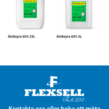
Ättiksyra 60% 25L
Ättiksyra 60% 5L
Kontakta oss eller boka ett möte