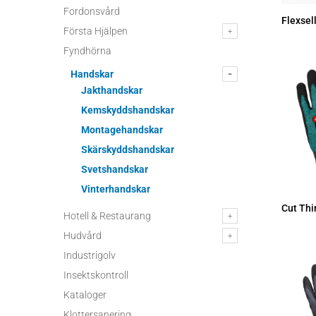
Fordonsvård
Flexsel
Första Hjälpen
Fyndhörna
Handskar
Jakthandskar
Kemskyddshandskar
Montagehandskar
Skärskyddshandskar
Svetshandskar
Vinterhandskar
Cut Thi
Hotell & Restaurang
Hudvård
Industrigolv
Insektskontroll
Kataloger
Klottersanering