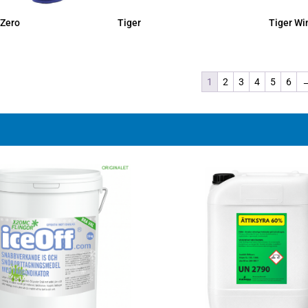
 Zero
Tiger
Tiger Wi
1
2
3
4
5
6