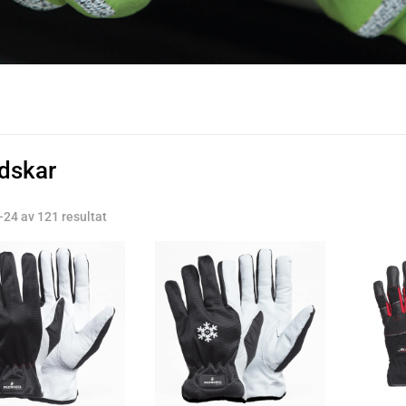
dskar
–24 av 121 resultat