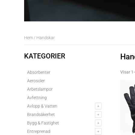
Hem
/ Handskar
KATEGORIER
Han
Visar 1
Absorbenter
Aerosoler
Arbetslampor
Avfettning
Avlopp & Vatten
Brandsäkerhet
Bygg & Fastighet
Entreprenad