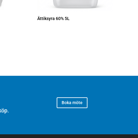
Ättiksyra 60% 5L
Boka möte
köp.