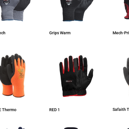
ech
Grips Warm
Mech-Pr
Safaith 
RED 1
 E Thermo