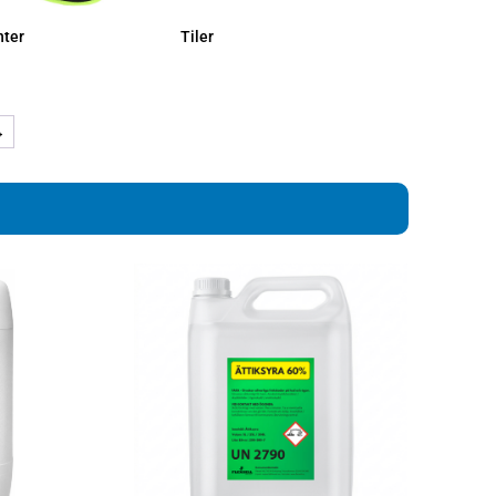
nter
Tiler
→