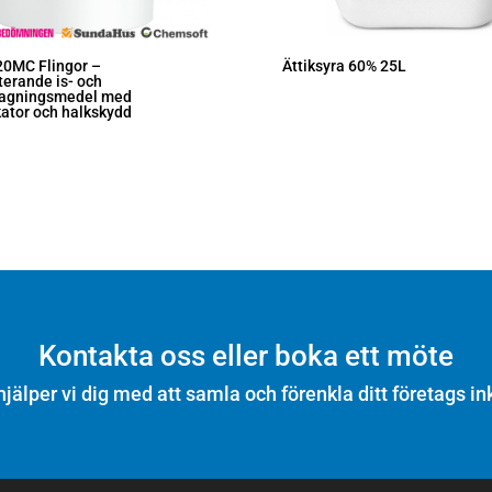
20MC Flingor –
Ättiksyra 60% 25L
erande is- och
tagningsmedel med
kator och halkskydd
Kontakta oss eller boka ett möte
hjälper vi dig med att samla och förenkla ditt företags in