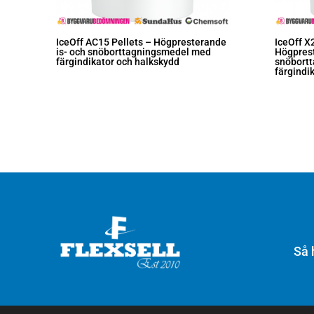
IceOff AC15 Pellets – Högpresterande
IceOff X
is- och snöborttagningsmedel med
Högprest
färgindikator och halkskydd
snöbort
färgindi
Så 