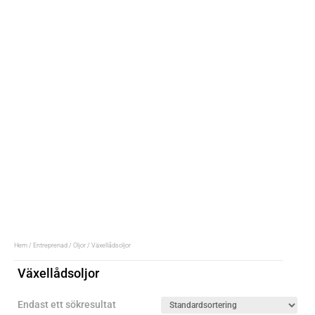
Hem
/
Entreprenad
/
Oljor
/ Växellådsoljor
Växellådsoljor
Endast ett sökresultat