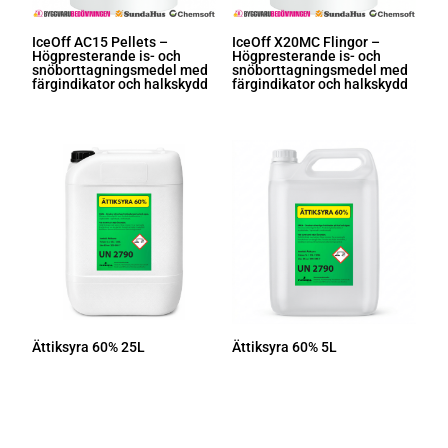
IceOff AC15 Pellets –
IceOff X20MC Flingor –
Högpresterande is- och
Högpresterande is- och
snöborttagningsmedel med
snöborttagningsmedel med
färgindikator och halkskydd
färgindikator och halkskydd
Ättiksyra 60% 25L
Ättiksyra 60% 5L