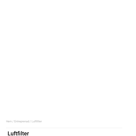
Hem
/
Entreprenad
/ Luftfilter
Luftfilter