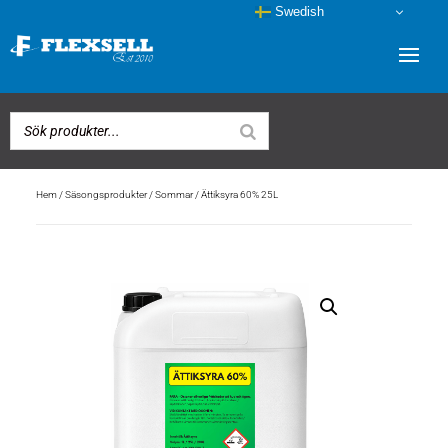
Swedish
Hem
/
Säsongsprodukter
/
Sommar
/ Ättiksyra 60% 25L