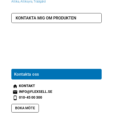
Ättika
,
Ättiksyra
,
Trädgård
KONTAKTA MIG OM PRODUKTEN
Kontakta oss
KONTAKT
s
INFO@FLEXSELL.SE
m
s
010-45 00 300
t2
m
s
h
t1
m
BOKA MÖTE
o
e