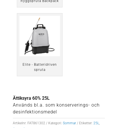
Ryggspruta Backpack
Elite - Batteridriven
spruta
Ättiksyra 60% 25L
Används bl.a. som konserverings- och
desinfektionsmedel
Artikelnr:
FAT861302
Kategori:
Sommar
Etiketter:
25L
,