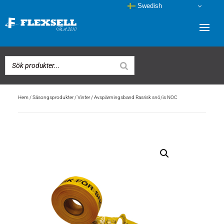
Swedish
Hem
/
Säsongsprodukter
/
Vinter
/ Avspärrningsband Rasrisk snö/is NOC