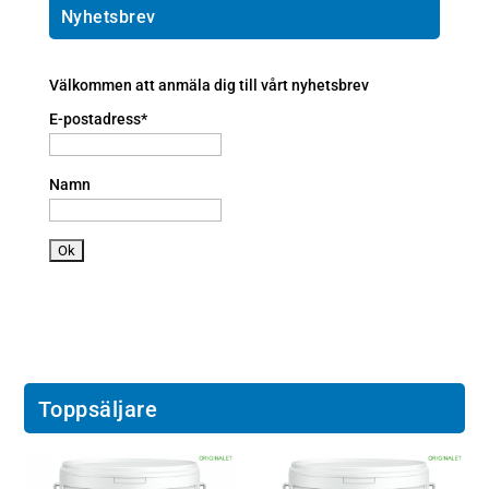
ic
l
o
Nyhetsbrev
o
ic
n
n
o
e
n
a
Välkommen att anmäla dig till vårt nyhetsbrev
n
E-postadress*
dr
oi
d
Namn
ic
o
n
Toppsäljare