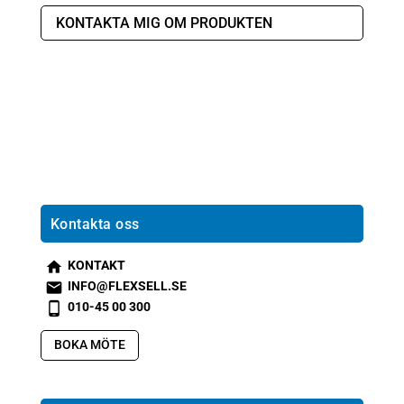
KONTAKTA MIG OM PRODUKTEN
Kontakta oss
KONTAKT
s
INFO@FLEXSELL.SE
m
s
010-45 00 300
t2
m
s
h
t1
m
BOKA MÖTE
o
e
t2
m
m
p
e
ai
h