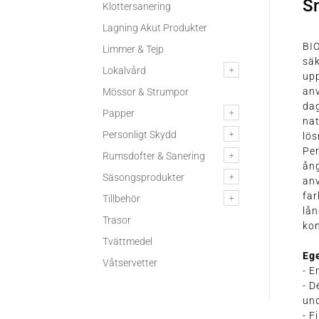
S
Klottersanering
Lagning Akut Produkter
BI
Limmer & Tejp
säk
Lokalvård
upp
anv
Mössor & Strumpor
dag
Papper
nat
Personligt Skydd
lös
Per
Rumsdofter & Sanering
ång
Säsongsprodukter
anv
far
Tillbehör
lån
Trasor
kom
Tvättmedel
Eg
Våtservetter
- 
- D
und
- F