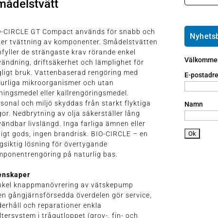
mådelstvätt
o
e
t2
m
m
p
e
ai
h
O-CIRCLE GT Compact används för snabb och
ic
l
o
Nyhets
o
er tvättning av komponenter. Smådelstvätten
ic
n
n
fyller de strängaste krav rörande enkel
o
e
Välkommen 
ändning, driftsäkerhet och lämplighet för
n
a
ligt bruk. Vattenbaserad rengöring med
n
E-postadre
urliga mikroorganismer och utan
dr
ningsmedel eller kallrengöringsmedel.
oi
d
sonal och miljö skyddas från starkt flyktiga
Namn
ic
or. Nedbrytning av olja säkerställer lång
o
ändbar livslängd. Inga farliga ämnen eller
n
ligt gods, ingen brandrisk. BIO-CIRCLE – en
gsiktig lösning för övertygande
ponentrengöring på naturlig bas.
enskaper
Enkel knappmanövrering av vätskepump
en gångjärnsförsedda överdelen gör service,
erhåll och reparationer enkla
iltersystem i trågutloppet (grov-, fin- och