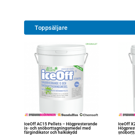
Toppsäljare
IceOff AC15 Pellets – Högpresterande
IceOff X
is- och snöborttagningsmedel med
Högprest
färgindikator och halkskydd
snöbort