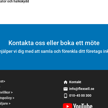
kator och halkskydd
Kontakta oss eller boka ett möte
hjälper vi dig med att samla och förenkla ditt företags in
nst>
Kontakt
>
s
info@flexsell.se
m
villkor >
s
010-45 00 300
t2
tspolicy >
m
s
h
t1
ljare >
m
o