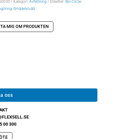
50030
Kategori:
Avfettning
Etiketter:
Bio-Circle
,
ngöring
,
Smådelstvätt
TA MIG OM PRODUKTEN
a oss
AKT
@FLEXSELL.SE
5 00 300
ÖTE