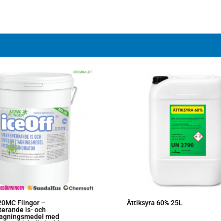
20MC Flingor –
Ättiksyra 60% 25L
erande is- och
tagningsmedel med