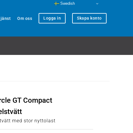
Swedish
Logga in
Skapa konto
jänst
Om oss
ircle GT Compact
lstvätt
vätt med stor nyttolast