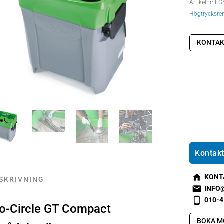
Artikelnr:
FG
Högtrycksre
KONTAK
Kontakt
KONT
SKRIVNING
s
INFO
m
s
010-4
io-Circle GT Compact
t2
m
s
h
t1
m
BOKA M