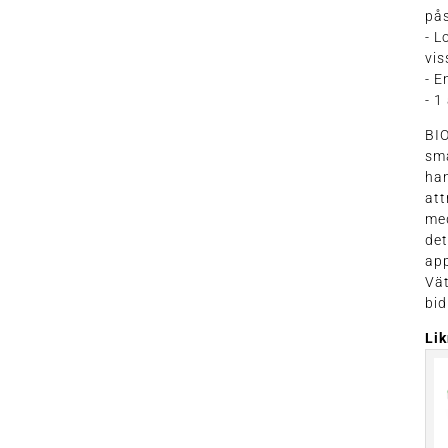
pås
- L
vis
- E
- 1
BIO
sm
han
att
med
det
app
Vät
bid
Li