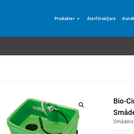
Produkter
Återförsäljare
Kundt
Bio-C
Småde
Smådelst