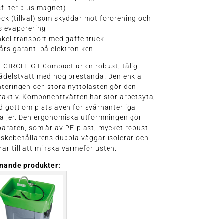
filter plus magnet)
ock (tillval) som skyddar mot förorening och
s evaporering
nkel transport med gaffeltruck
 års garanti på elektroniken
-CIRCLE GT Compact är en robust, tålig
ådelstvätt med hög prestanda. Den enkla
teringen och stora nyttolasten gör den
raktiv. Komponenttvätten har stor arbetsyta,
 gott om plats även för svårhanterliga
aljer. Den ergonomiska utformningen gör
araten, som är av PE-plast, mycket robust.
skebehållarens dubbla väggar isolerar och
rar till att minska värmeförlusten.
knande produkter: