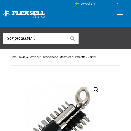
Swedish
Hem
/
Bygg & Fastighet
/
Bitshållare & Bitssatser
/ Bitsmatta 22 delar