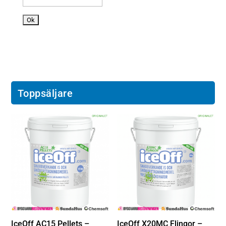
o
n
Toppsäljare
IceOff AC15 Pellets –
IceOff X20MC Flingor –