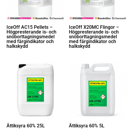
IceOff AC15 Pellets –
IceOff X20MC Flingor –
Högpresterande is- och
Högpresterande is- och
snöborttagningsmedel
snöborttagningsmedel
med färgindikator och
med färgindikator och
halkskydd
halkskydd
Ättiksyra 60% 25L
Ättiksyra 60% 5L