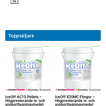
Toppsäljare
IceOff AC15 Pellets –
IceOff X20MC Flingor –
Högpresterande is- och
Högpresterande is- och
snöborttagningsmedel
snöborttagningsmedel