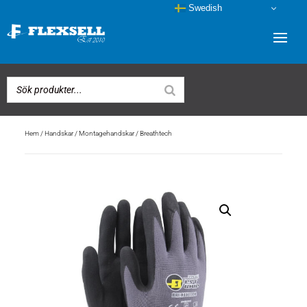
Swedish
Hem
/
Handskar
/
Montagehandskar
/ Breathtech