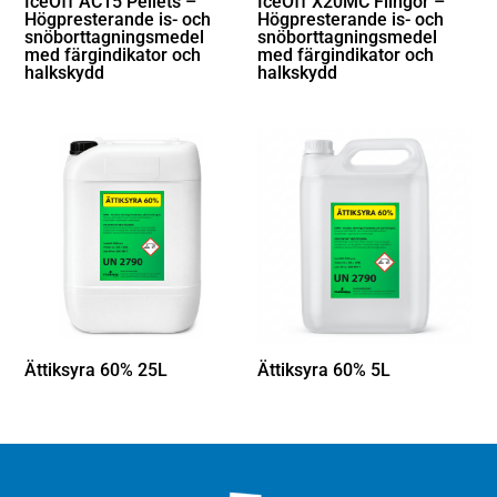
IceOff AC15 Pellets –
IceOff X20MC Flingor –
Högpresterande is- och
Högpresterande is- och
snöborttagningsmedel
snöborttagningsmedel
med färgindikator och
med färgindikator och
halkskydd
halkskydd
Ättiksyra 60% 25L
Ättiksyra 60% 5L