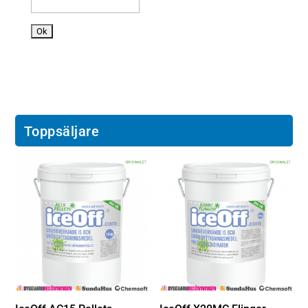
o
n
Toppsäljare