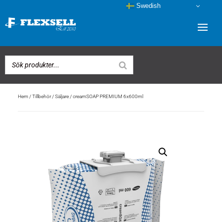
Swedish
Hem
/
Tillbehör
/
Säljare
/ creamSOAP PREMIUM 6x600ml