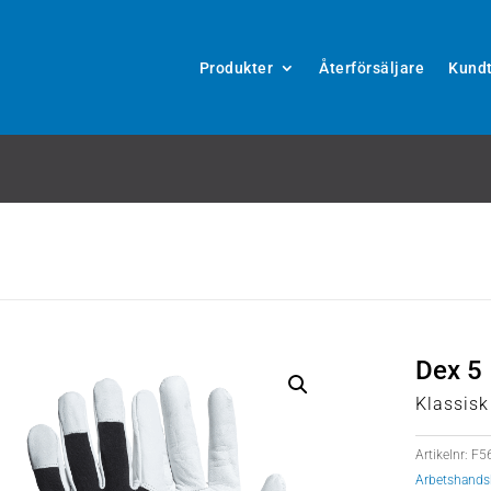
Produkter
Återförsäljare
Kundt
Dex 5
Klassis
Artikelnr:
F5
Arbetshands