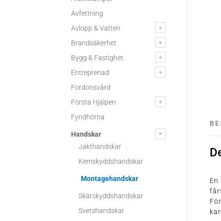
Avfettning
Avlopp & Vatten
Brandsäkerhet
Bygg & Fastighet
Entreprenad
Fordonsvård
Första Hjälpen
Fyndhörna
BE
Handskar
Jakthandskar
D
Kemskyddshandskar
Montagehandskar
En
får
Skärskyddshandskar
För
Svetshandskar
ka