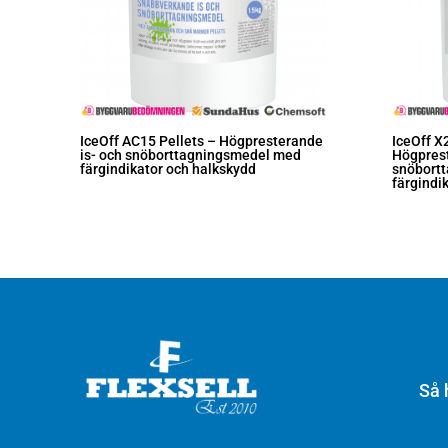
IceOff AC15 Pellets – Högpresterande
IceOff X
is- och snöborttagningsmedel med
Högprest
färgindikator och halkskydd
snöbort
färgindi
Så 