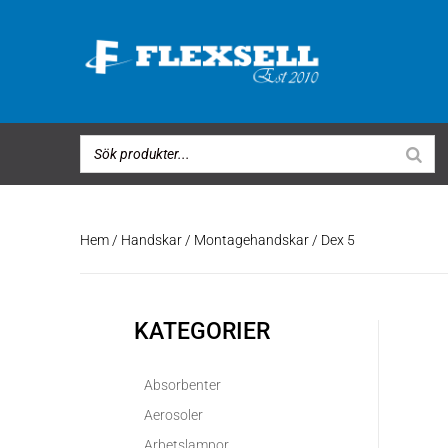
Hem
/
Handskar
/
Montagehandskar
/ Dex 5
KATEGORIER
Absorbenter
Aerosoler
Arbetslampor