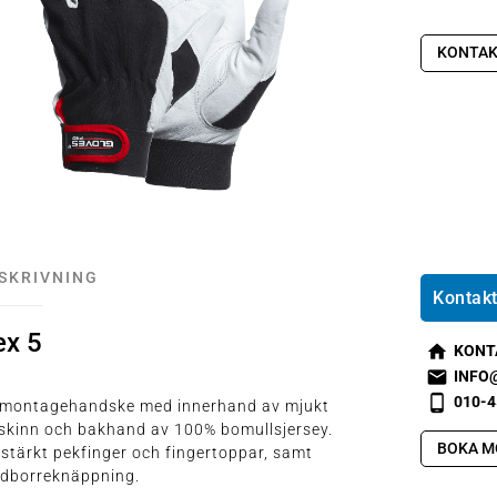
KONTAK
SKRIVNING
Kontakt
ex 5
KONT
s
INFO
m
s
010-4
 montagehandske med innerhand av mjukt
t2
m
s
skinn och bakhand av 100% bomullsjersey.
h
t1
m
BOKA M
stärkt pekfinger och fingertoppar, samt
o
e
t2
rdborreknäppning.
m
m
p