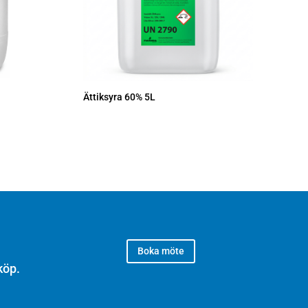
Ättiksyra 60% 5L
Boka möte
köp.