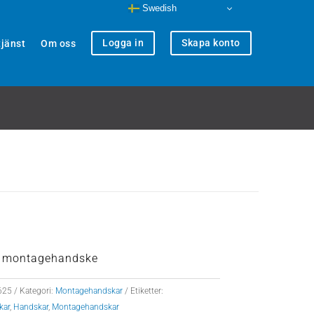
Swedish
Logga in
Skapa konto
jänst
Om oss
k montagehandske
625
Kategori:
Montagehandskar
Etiketter:
kar
,
Handskar
,
Montagehandskar