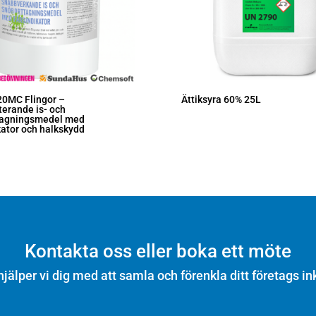
20MC Flingor –
Ättiksyra 60% 25L
erande is- och
tagningsmedel med
kator och halkskydd
Kontakta oss eller boka ett möte
hjälper vi dig med att samla och förenkla ditt företags in