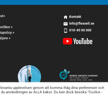
nst>
Kontakt
>
s
info@flexsell.se
m
villkor >
s
010-45 00 300
t2
tspolicy >
m
s
h
t1
ljare >
m
o
e
t2
m
m
p
e
ai
h
ic
l
o
o
ic
n
n
o
e
n
a
n
dr
relevanta upplevelsen genom att komma ihåg dina preferenser och
oi
r du användningen av ALLA kakor. Du kan dock besöka "Cookie -
d
ic
o