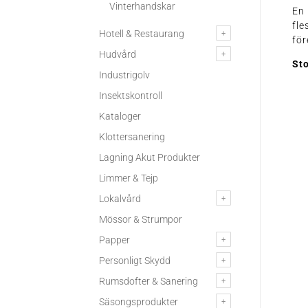
Vinterhandskar
En
fle
Hotell & Restaurang
fö
Hudvård
Sto
Industrigolv
Insektskontroll
Kataloger
Klottersanering
Lagning Akut Produkter
Limmer & Tejp
Lokalvård
Mössor & Strumpor
Papper
Personligt Skydd
Rumsdofter & Sanering
Säsongsprodukter