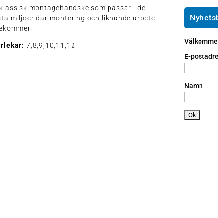
e
ai
h
 klassisk montagehandske som passar i de
ic
l
o
Nyhets
sta miljöer där montering och liknande arbete
o
ic
n
rekommer.
n
o
e
Välkommen 
n
rlekar:
7,8,9,10,11,12
a
n
E-postadre
dr
oi
d
Namn
ic
o
n