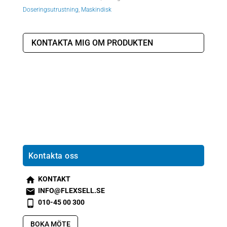
Doseringsutrustning
,
Maskindisk
KONTAKTA MIG OM PRODUKTEN
Kontakta oss
KONTAKT
s
INFO@FLEXSELL.SE
m
s
010-45 00 300
t2
m
s
h
t1
m
BOKA MÖTE