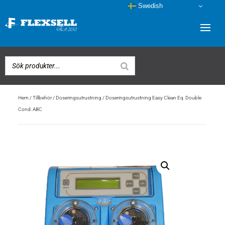
Swedish
Hem
/
Tillbehör
/
Doseringsutrustning
/ Doseringsutrustning Easy Clean Eq. Double
Cond. ABC