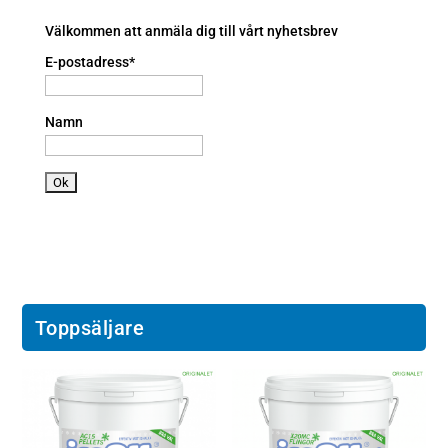
n
o
e
n
a
Välkommen att anmäla dig till vårt nyhetsbrev
n
E-postadress*
dr
oi
d
Namn
ic
o
n
Toppsäljare