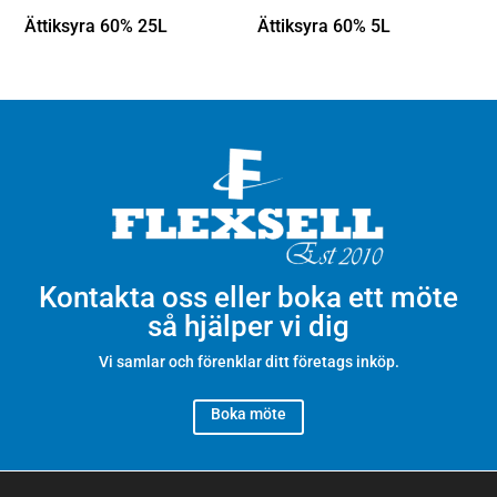
Ättiksyra 60% 25L
Ättiksyra 60% 5L
Kontakta oss eller boka ett möte
så hjälper vi dig
Vi samlar och förenklar ditt företags inköp.
Boka möte