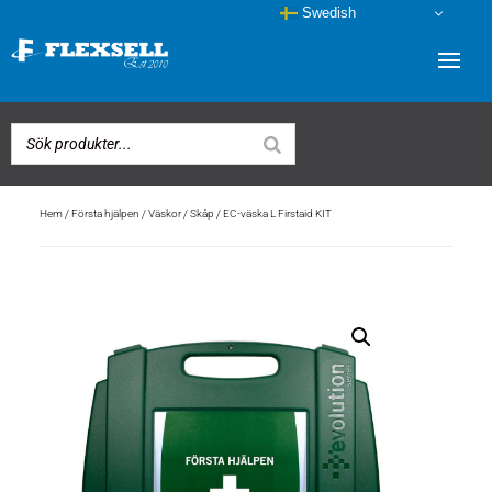
Swedish
Hem
/
Första hjälpen
/
Väskor / Skåp
/ EC-väska L Firstaid KIT