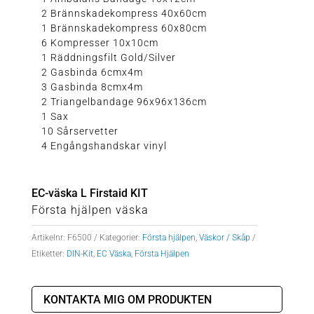
2 Brännskadekompress 40x60cm
1 Brännskadekompress 60x80cm
6 Kompresser 10x10cm
1 Räddningsfilt Gold/Silver
2 Gasbinda 6cmx4m
3 Gasbinda 8cmx4m
2 Triangelbandage 96x96x136cm
1 Sax
10 Sårservetter
4 Engångshandskar vinyl
EC-väska L Firstaid KIT
Första hjälpen väska
Artikelnr:
F6500
Kategorier:
Första hjälpen
,
Väskor / Skåp
Etiketter:
DIN-Kit
,
EC Väska
,
Första Hjälpen
KONTAKTA MIG OM PRODUKTEN