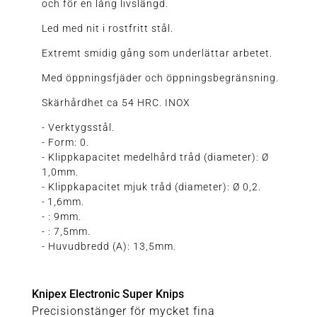
och för en lång livslängd.
Led med nit i rostfritt stål.
Extremt smidig gång som underlättar arbetet.
Med öppningsfjäder och öppningsbegränsning.
Skärhårdhet ca 54 HRC. INOX
- Verktygsstål.
- Form: 0.
- Klippkapacitet medelhård tråd (diameter): Ø
1,0mm.
- Klippkapacitet mjuk tråd (diameter): Ø 0,2.
- 1,6mm.
- : 9mm.
- : 7,5mm.
- Huvudbredd (A): 13,5mm.
Knipex Electronic Super Knips
Precisionstänger för mycket fina