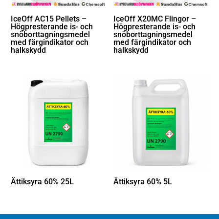
IceOff AC15 Pellets –
IceOff X20MC Flingor –
Högpresterande is- och
Högpresterande is- och
snöborttagningsmedel
snöborttagningsmedel
med färgindikator och
med färgindikator och
halkskydd
halkskydd
Ättiksyra 60% 25L
Ättiksyra 60% 5L