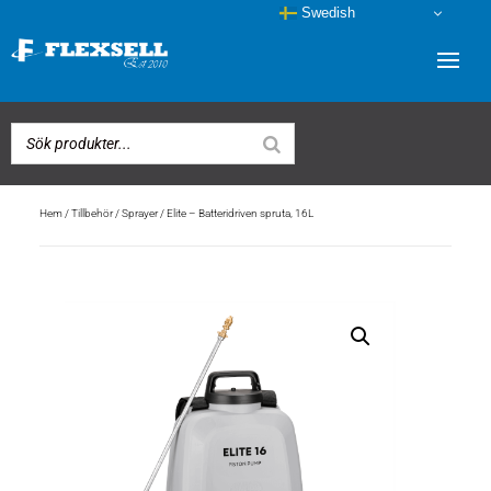
Swedish
Hem
/
Tillbehör
/
Sprayer
/ Elite – Batteridriven spruta, 16L