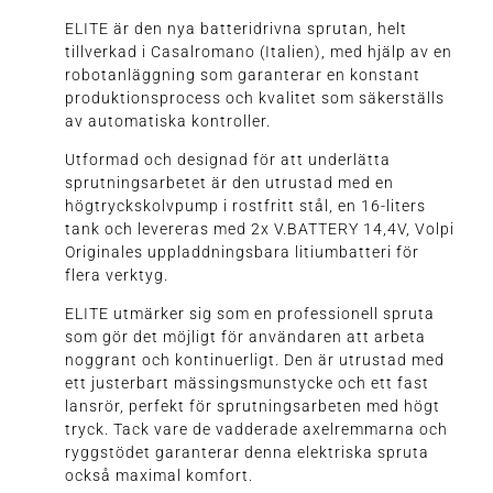
ELITE är den nya batteridrivna sprutan, helt
tillverkad i Casalromano (Italien), med hjälp av en
robotanläggning som garanterar en konstant
produktionsprocess och kvalitet som säkerställs
av automatiska kontroller.
Utformad och designad för att underlätta
sprutningsarbetet är den utrustad med en
högtryckskolvpump i rostfritt stål, en 16-liters
tank och levereras med 2x V.BATTERY 14,4V, Volpi
Originales uppladdningsbara litiumbatteri för
flera verktyg.
ELITE utmärker sig som en professionell spruta
som gör det möjligt för användaren att arbeta
noggrant och kontinuerligt. Den är utrustad med
ett justerbart mässingsmunstycke och ett fast
lansrör, perfekt för sprutningsarbeten med högt
tryck. Tack vare de vadderade axelremmarna och
ryggstödet garanterar denna elektriska spruta
också maximal komfort.