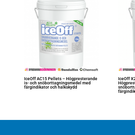
IceOff AC15 Pellets – Högpresterande
IceOff X
is- och snöborttagningsmedel med
Högprest
färgindikator och halkskydd
snöbort
färgindi