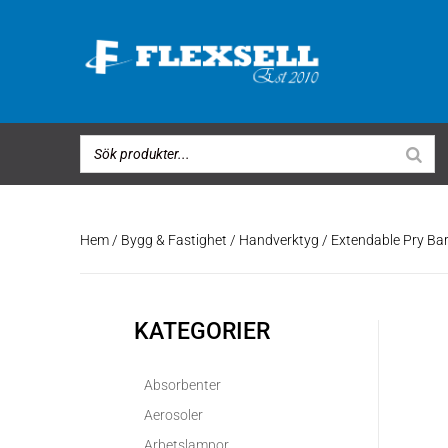
Hem
/
Bygg & Fastighet
/
Handverktyg
/ Extendable Pry Ba
KATEGORIER
Absorbenter
Aerosoler
Arbetslampor