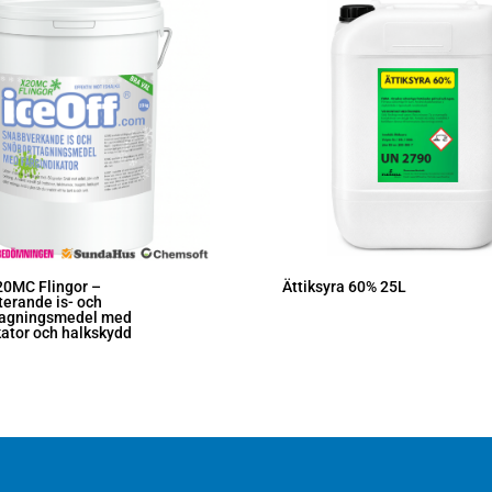
20MC Flingor –
Ättiksyra 60% 25L
erande is- och
tagningsmedel med
kator och halkskydd