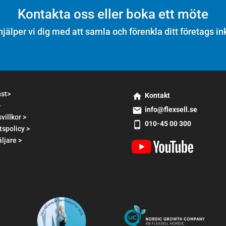
Kontakta oss eller boka ett möte
hjälper vi dig med att samla och förenkla ditt företags in
nst>
Kontakt
>
s
info@flexsell.se
m
villkor >
s
010-45 00 300
t2
tspolicy >
m
s
h
t1
ljare >
m
o
e
t2
m
m
p
e
ai
h
ic
l
o
o
ic
n
n
o
e
n
a