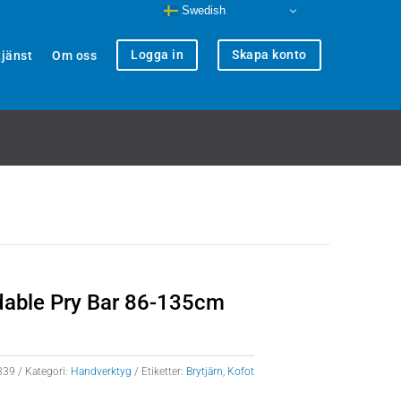
Swedish
Logga in
Skapa konto
jänst
Om oss
dable Pry Bar 86-135cm
339
Kategori:
Handverktyg
Etiketter:
Brytjärn
,
Kofot