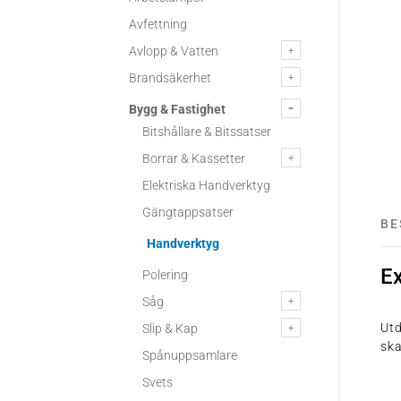
Avfettning
Avlopp & Vatten
Brandsäkerhet
Bygg & Fastighet
Bitshållare & Bitssatser
Borrar & Kassetter
Elektriska Handverktyg
Gängtappsatser
BE
Handverktyg
E
Polering
Såg
Utd
Slip & Kap
ska
Spånuppsamlare
Svets