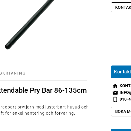
KONTAK
Kontakt
SKRIVNING
KONT
xtendable Pry Bar 86-135cm
s
INFO
m
s
010-4
t2
m
s
ragbart brytjärn med justerbart huvud och
h
t1
m
BOKA M
ft för enkel hantering och förvaring.
o
e
t2
m
m
p
e
ai
h