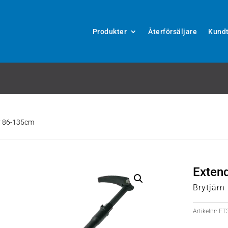
Produkter
Återförsäljare
Kundt
r 86-135cm
Exten
Brytjärn
Artikelnr:
FT