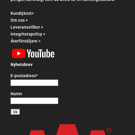
Kundtjänst>
Om oss >
Leveransvillkor >
Integritetspolicy >
Återförsäljare >
Nyhetsbrev
E-postadress*
Namn