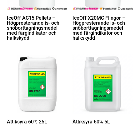
IceOff AC15 Pellets –
IceOff X20MC Flingor –
Högpresterande is- och
Högpresterande is- och
snöborttagningsmedel
snöborttagningsmedel
med färgindikator och
med färgindikator och
halkskydd
halkskydd
Ättiksyra 60% 25L
Ättiksyra 60% 5L