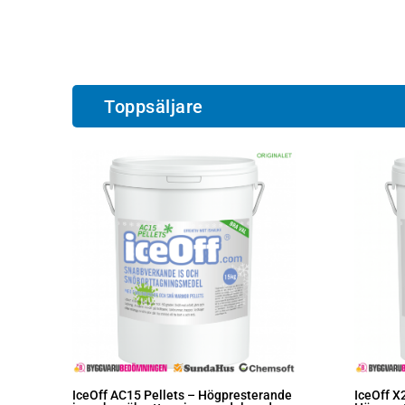
Toppsäljare
IceOff AC15 Pellets – Högpresterande
IceOff X