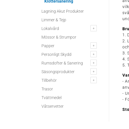
anv
Klottersanering
vil
Lagning Akut Produkter
svå
und
Limmer & Tejp
Lokalvård
Br
1. 
Mössor & Strumpor
2. 
Papper
och
3. 
Personligt Skydd
4. 
Rumsdofter & Sanering
5. 
Säsongsprodukter
Va
Tillbehör
- 
an
Trasor
- U
Tvättmedel
- F
Våtservetter
St