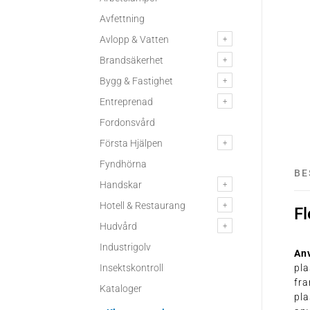
Avfettning
Avlopp & Vatten
Brandsäkerhet
Bygg & Fastighet
Entreprenad
Fordonsvård
Första Hjälpen
Fyndhörna
BE
Handskar
Hotell & Restaurang
Fl
Hudvård
Industrigolv
An
Insektskontroll
pla
fra
Kataloger
pla