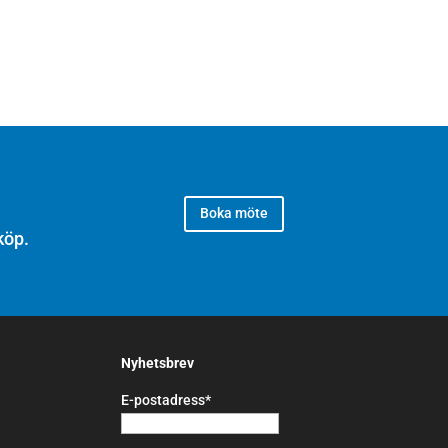
Boka möte
köp.
Nyhetsbrev
E-postadress*