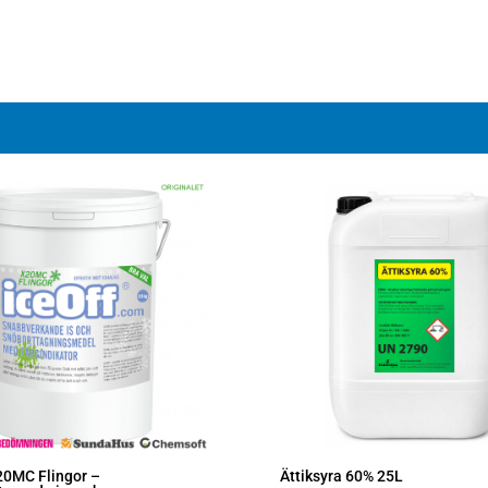
20MC Flingor –
Ättiksyra 60% 25L