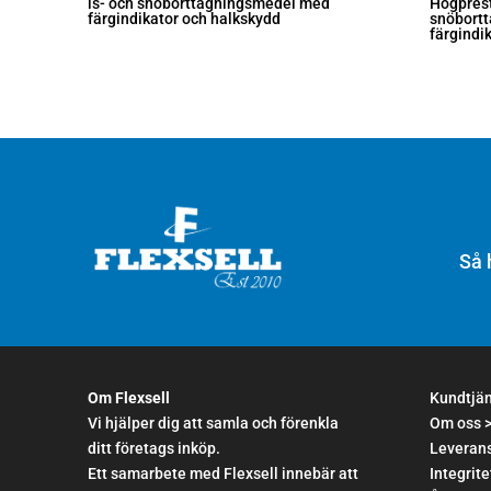
is- och snöborttagningsmedel med
Högprest
färgindikator och halkskydd
snöbort
färgindi
Så 
Om Flexsell
Kundtjä
Vi hjälper dig att samla och förenkla
Om oss 
ditt företags inköp.
Leverans
Ett samarbete med Flexsell innebär att
Integrite