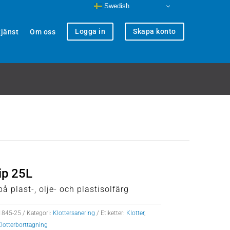
Swedish
Logga in
Skapa konto
jänst
Om oss
ip 25L
på plast-, olje- och plastisolfärg
1845-25
Kategori:
Klottersanering
Etiketter:
Klotter
,
lotterborttagning