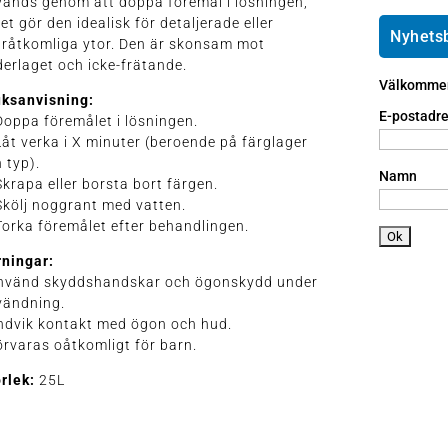
änds genom att doppa föremål i lösningen,
e
ai
h
ket gör den idealisk för detaljerade eller
ic
l
o
Nyhets
råtkomliga ytor. Den är skonsam mot
o
ic
n
erlaget och icke-frätande.
n
o
e
Välkommen 
n
a
uksanvisning:
n
E-postadre
Doppa föremålet i lösningen.
dr
Låt verka i X minuter (beroende på färglager
oi
 typ).
d
Namn
Skrapa eller borsta bort färgen.
ic
Skölj noggrant med vatten.
o
Torka föremålet efter behandlingen.
n
rningar:
Använd skyddshandskar och ögonskydd under
vändning.
ndvik kontakt med ögon och hud.
örvaras oåtkomligt för barn.
orlek:
25L