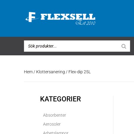
Hem
/
Klottersanering
/ Flex-dip 25L
KATEGORIER
Absorbenter
Aerosoler
Arbetslampor