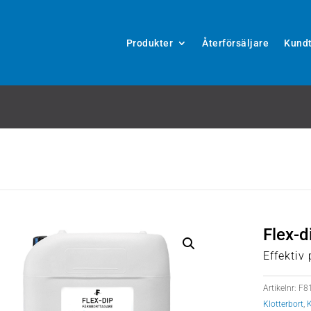
Produkter
Återförsäljare
Kundt
Flex-d
Effektiv 
Artikelnr:
F8
Klotterbort
,
K