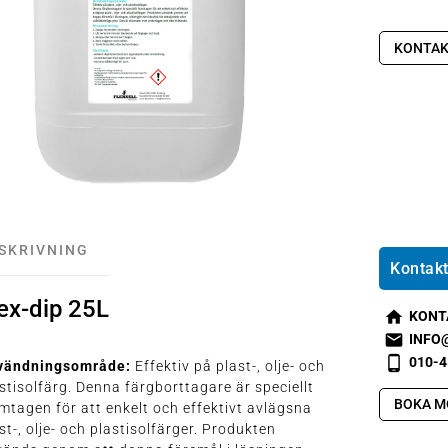
KONTAK
SKRIVNING
Kontakt
ex-dip 25L
KONT
s
INFO
m
s
010-4
vändningsområde:
Effektiv på plast-, olje- och
t2
m
s
stisolfärg. Denna färgborttagare är speciellt
h
t1
m
BOKA M
mtagen för att enkelt och effektivt avlägsna
o
e
t2
st-, olje- och plastisolfärger. Produkten
m
m
p