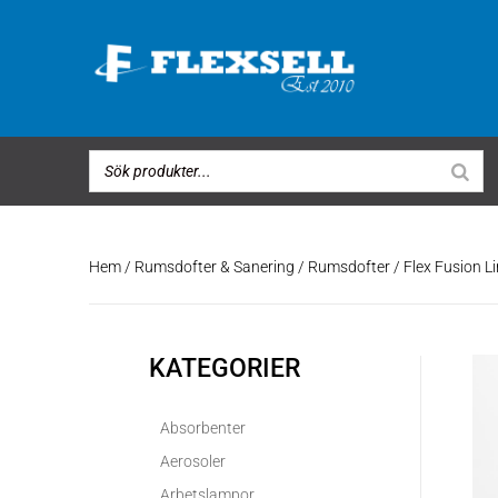
Hem
/
Rumsdofter & Sanering
/
Rumsdofter
/ Flex Fusion L
KATEGORIER
Absorbenter
Aerosoler
Arbetslampor