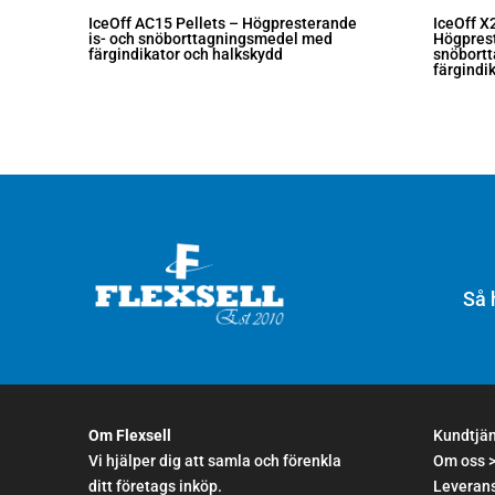
IceOff AC15 Pellets – Högpresterande
IceOff X
is- och snöborttagningsmedel med
Högprest
färgindikator och halkskydd
snöbort
färgindi
Så 
Om Flexsell
Kundtjä
Vi hjälper dig att samla och förenkla
Om oss 
ditt företags inköp.
Leverans