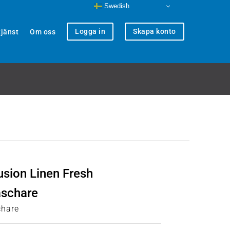
Swedish
Logga in
Skapa konto
jänst
Om oss
usion Linen Fresh
äschare
chare