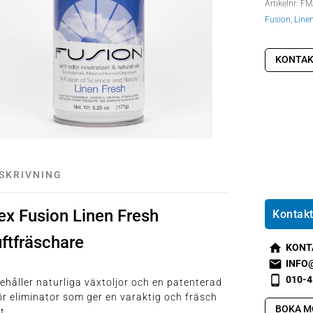
Artikelnr:
FM
Fusion
,
Line
KONTAK
SKRIVNING
ex Fusion Linen Fresh
Kontakt
ftfräschare
KONT
s
INFO
m
s
010-4
ehåller naturliga växtoljor och en patenterad
t2
m
s
r eliminator som ger en varaktig och fräsch
h
t1
m
BOKA M
t.