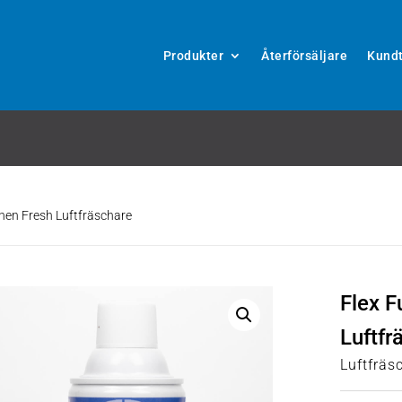
Produkter
Återförsäljare
Kundt
inen Fresh Luftfräschare
Flex F
Luftfr
Luftfräs