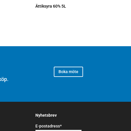
Ättiksyra 60% 5L
Boka möte
köp.
Nyhetsbrev
E-postadress*