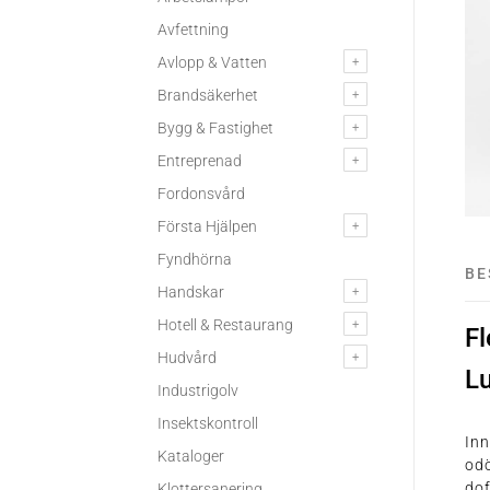
Avfettning
Avlopp & Vatten
Brandsäkerhet
Bygg & Fastighet
Entreprenad
Fordonsvård
Första Hjälpen
Fyndhörna
BE
Handskar
Hotell & Restaurang
Fl
Hudvård
Lu
Industrigolv
Insektskontroll
Inn
Kataloger
odö
dof
Klottersanering