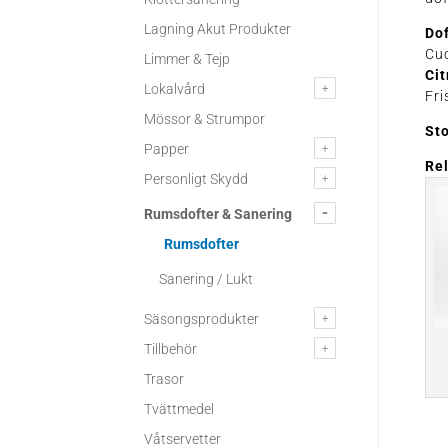
Lagning Akut Produkter
Dof
Cu
Limmer & Tejp
Cit
Lokalvård
Fri
Mössor & Strumpor
Sto
Papper
Re
Personligt Skydd
Rumsdofter & Sanering
Rumsdofter
Sanering / Lukt
Säsongsprodukter
Tillbehör
Trasor
Tvättmedel
Våtservetter