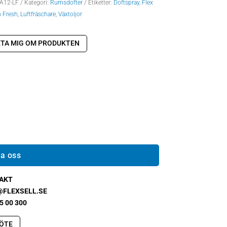
A12-LF
Kategori:
Rumsdofter
Etiketter:
Doftspray
,
Flex
n Fresh
,
Luftfräschare
,
Växtoljor
TA MIG OM PRODUKTEN
a oss
AKT
@FLEXSELL.SE
5 00 300
ÖTE