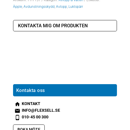
Artikelnr:
FH1137
Kategori:
Avlopp & Vatten
Etiketter:
Äpple
,
Avdunstningsskydd
,
Avlopp
,
Luktspärr
KONTAKTA MIG OM PRODUKTEN
Kontakta oss
KONTAKT
s
INFO@FLEXSELL.SE
m
s
010-45 00 300
t2
m
s
h
t1
m
BOKA MÖTE