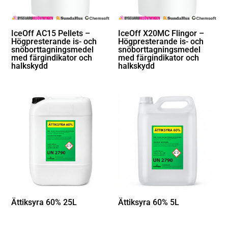
IceOff AC15 Pellets –
IceOff X20MC Flingor –
Högpresterande is- och
Högpresterande is- och
snöborttagningsmedel
snöborttagningsmedel
med färgindikator och
med färgindikator och
halkskydd
halkskydd
Ättiksyra 60% 25L
Ättiksyra 60% 5L