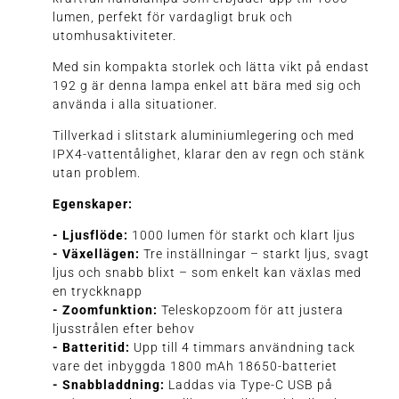
lumen, perfekt för vardagligt bruk och
utomhusaktiviteter.
Med sin kompakta storlek och lätta vikt på endast
192 g är denna lampa enkel att bära med sig och
använda i alla situationer.
Tillverkad i slitstark aluminiumlegering och med
IPX4-vattentålighet, klarar den av regn och stänk
utan problem.
Egenskaper:
- Ljusflöde:
1000 lumen för starkt och klart ljus
- Växellägen:
Tre inställningar – starkt ljus, svagt
ljus och snabb blixt – som enkelt kan växlas med
en tryckknapp
- Zoomfunktion:
Teleskopzoom för att justera
ljusstrålen efter behov
- Batteritid:
Upp till 4 timmars användning tack
vare det inbyggda 1800 mAh 18650-batteriet
- Snabbladdning:
Laddas via Type-C USB på