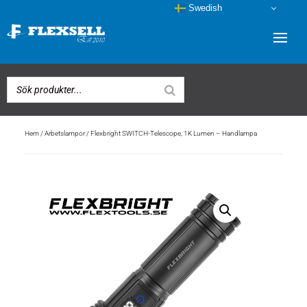
Swedish
Hem
/
Arbetslampor
/ Flexbright SWITCH-Telescope, 1K Lumen – Handlampa