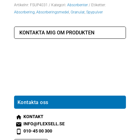
Artikelnr:
FSUP4031
Kategori:
Absorbenter
Etiketter:
Absorbering
,
Absorberingsmedel
,
Granulat
,
Spypulver
KONTAKTA MIG OM PRODUKTEN
Kontakta oss
KONTAKT
s
INFO@FLEXSELL.SE
m
s
010-45 00 300
t2
m
s