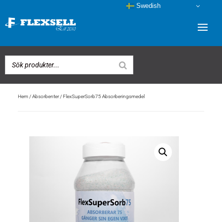
Swedish
Hem
/
Absorbenter
/ FlexSuperSorb75 Absorberingsmedel