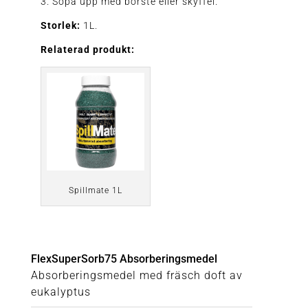
3. Sopa upp med borste eller skyffel.
Storlek:
1L.
Relaterad produkt:
Spillmate 1L
FlexSuperSorb75 Absorberingsmedel
Absorberingsmedel med fräsch doft av
eukalyptus