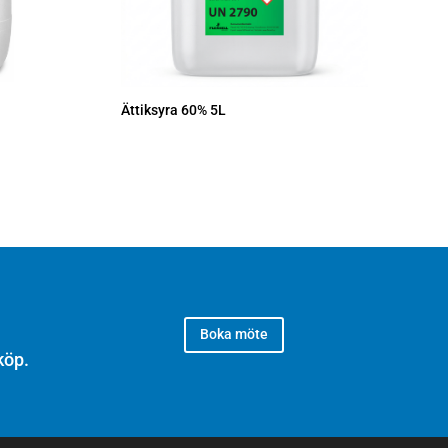
Ättiksyra 60% 5L
Boka möte
köp.