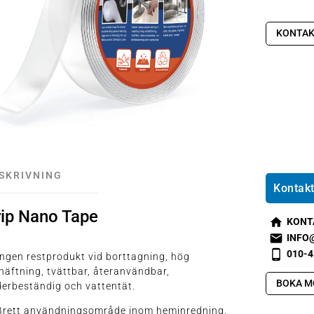
KONTAK
SKRIVNING
Kontakt
rip Nano Tape
KONT
s
INFO
m
s
010-4
Ingen restprodukt vid borttagning, hög
t2
m
s
häftning, tvättbar, återanvändbar,
h
t1
m
BOKA M
erbeständig och vattentät.
o
e
t2
m
m
p
 Brett användningsområde inom heminredning,