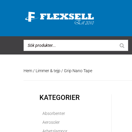
Hem
/
Limmer & tejp
/ Grip Nano Tape
KATEGORIER
Absorbenter
Aerosoler
Arbetslampor