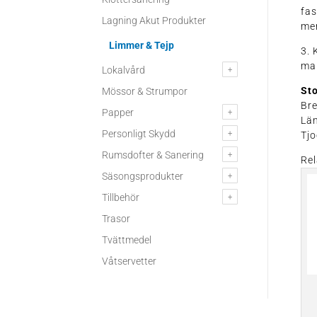
fas
Lagning Akut Produkter
me
Limmer & Tejp
3. 
mar
Lokalvård
Sto
Mössor & Strumpor
Br
Papper
Lä
Personligt Skydd
Tjo
Rumsdofter & Sanering
Rel
Säsongsprodukter
Tillbehör
Trasor
Tvättmedel
Våtservetter