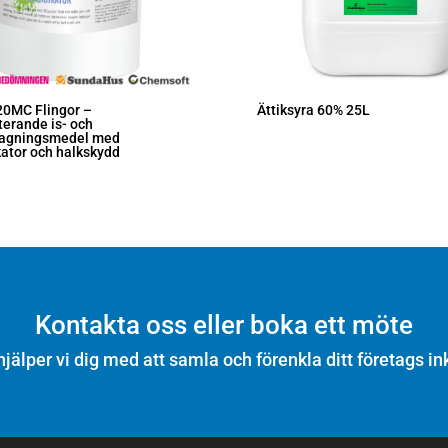
20MC Flingor –
Ättiksyra 60% 25L
erande is- och
tagningsmedel med
kator och halkskydd
Kontakta oss eller boka ett möte
hjälper vi dig med att samla och förenkla ditt företags in