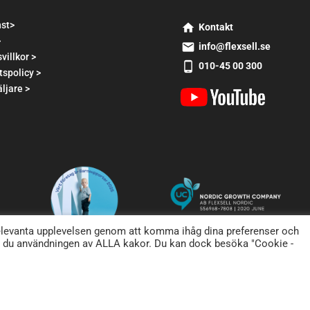
nst>
Kontakt
>
s
info@flexsell.se
m
villkor >
s
010-45 00 300
t2
tspolicy >
m
s
h
t1
ljare >
m
o
e
t2
m
m
p
e
ai
h
ic
l
o
o
ic
n
n
o
e
n
a
n
dr
relevanta upplevelsen genom att komma ihåg dina preferenser och
oi
r du användningen av ALLA kakor. Du kan dock besöka "Cookie -
d
ic
o
n
Copyright 2025 Flexsell AB. Produktion
ZMART
.