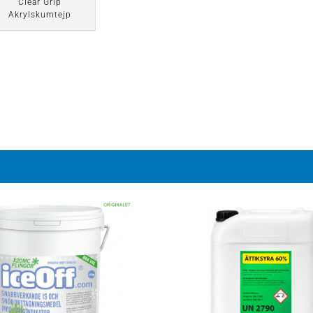
Clear Grip
Akrylskumtejp