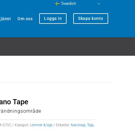
Swedish
Logga in
Skapa konto
jänst
Om oss
Nano Tape
nvändningsområde
A-070C
Kategori:
Limmer & tejp
Etiketter:
Nanotejp
,
Tejp
,