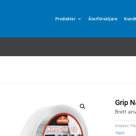
Produkter
Återförsäljare
Kundt
Grip 
Brett a
Artikelnr:
FN
Tejper