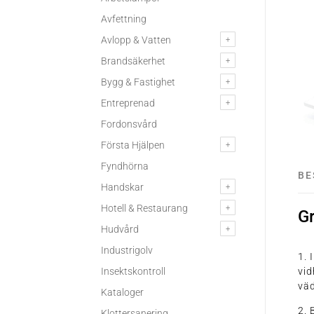
Avfettning
Avlopp & Vatten
Brandsäkerhet
Bygg & Fastighet
Entreprenad
Fordonsvård
Första Hjälpen
Fyndhörna
BE
Handskar
Hotell & Restaurang
G
Hudvård
Industrigolv
1. 
Insektskontroll
vid
väd
Kataloger
2.
Klottersanering