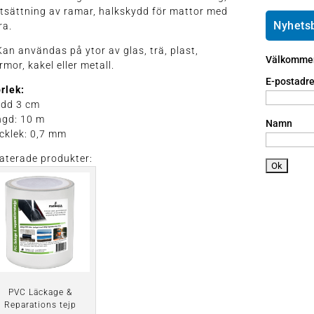
e
ai
h
tsättning av ramar, halkskydd för mattor med
ic
l
o
Nyhets
ra.
o
ic
n
n
o
Kan användas på ytor av glas, trä, plast,
e
Välkommen 
n
mor, kakel eller metall.
a
n
E-postadre
rlek:
dr
edd 3 cm
oi
ngd: 10 m
d
Namn
cklek: 0,7 mm
ic
o
aterade produkter:
n
PVC Läckage &
Reparations tejp