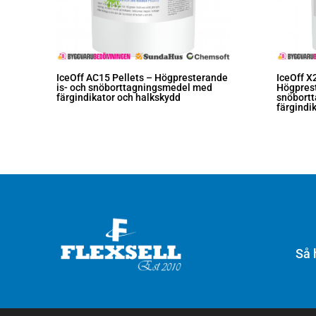
IceOff AC15 Pellets – Högpresterande
IceOff X
is- och snöborttagningsmedel med
Högprest
färgindikator och halkskydd
snöbort
färgindi
Så 