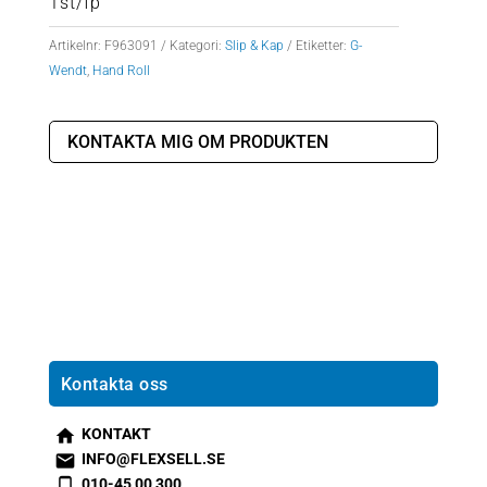
1st/fp
Artikelnr:
F963091
Kategori:
Slip & Kap
Etiketter:
G-
Wendt
,
Hand Roll
KONTAKTA MIG OM PRODUKTEN
Kontakta oss
KONTAKT
s
INFO@FLEXSELL.SE
m
s
010-45 00 300