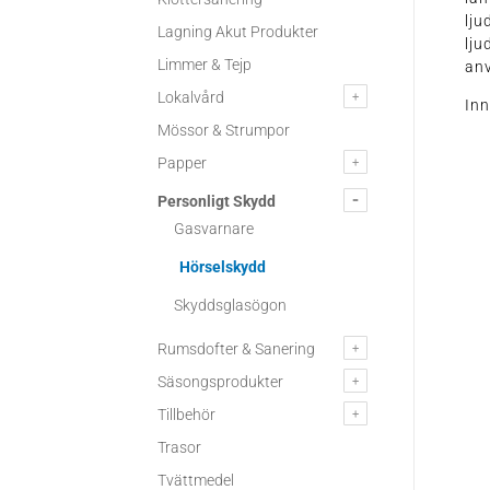
lju
Lagning Akut Produkter
lju
Limmer & Tejp
an
Lokalvård
Inn
Mössor & Strumpor
Papper
Personligt Skydd
Gasvarnare
Hörselskydd
Skyddsglasögon
Rumsdofter & Sanering
Säsongsprodukter
Tillbehör
Trasor
Tvättmedel