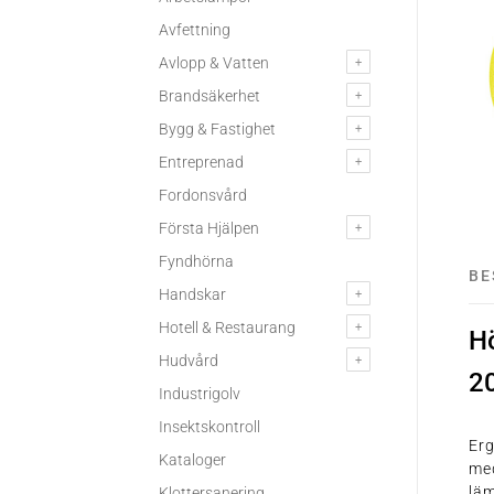
Avfettning
Avlopp & Vatten
Brandsäkerhet
Bygg & Fastighet
Entreprenad
Fordonsvård
Första Hjälpen
Fyndhörna
BE
Handskar
Hotell & Restaurang
H
Hudvård
2
Industrigolv
Insektskontroll
Er
Kataloger
med
läm
Klottersanering