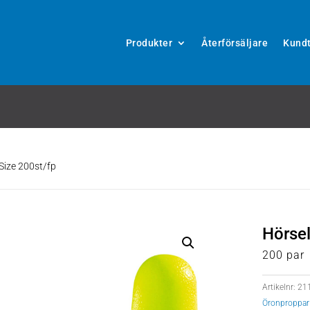
Produkter
Återförsäljare
Kundt
Size 200st/fp
Hörsel
200 par
Artikelnr:
21
Öronproppar