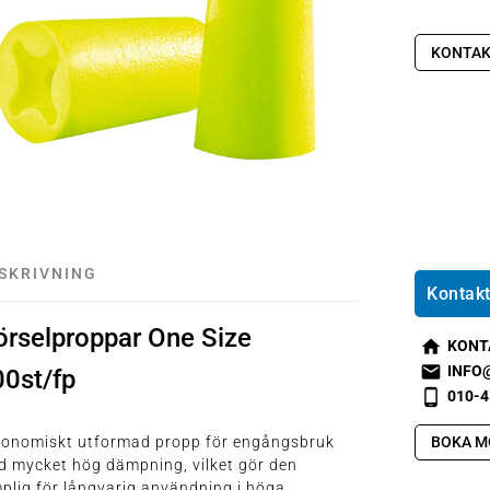
KONTAK
SKRIVNING
Kontakt
örselproppar One Size
KONT
s
INFO
00st/fp
m
s
010-4
t2
m
s
h
t1
m
BOKA M
gonomiskt utformad propp för engångsbruk
o
e
t2
 mycket hög dämpning, vilket gör den
m
m
p
plig för långvarig användning i höga