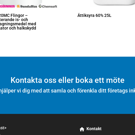
20MC Flingor –
Ättiksyra 60% 25L
erande is- och
tagningsmedel med
kator och halkskydd
Kontakta oss eller boka ett möte
hjälper vi dig med att samla och förenkla ditt företags in
nst>
Kontakt
>