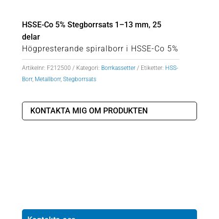
HSSE-Co 5% Stegborrsats 1–13 mm, 25
delar
Högpresterande spiralborr i HSSE-Co 5%
Artikelnr:
F212500
Kategori:
Borrkassetter
Etiketter:
HSS-
Borr
,
Metallborr
,
Stegborrsats
KONTAKTA MIG OM PRODUKTEN