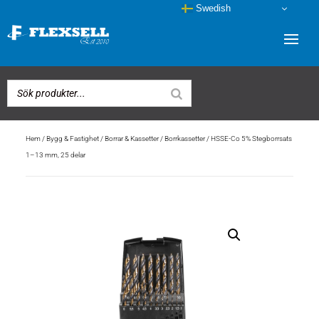
Swedish
Hem
/
Bygg & Fastighet
/
Borrar & Kassetter
/
Borrkassetter
/ HSSE-Co 5% Stegborrsats
1–13 mm, 25 delar