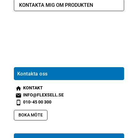
KONTAKTA MIG OM PRODUKTEN
Kontakta oss
KONTAKT
s
INFO@FLEXSELL.SE
m
s
010-45 00 300
t2
m
s
h
t1
m
BOKA MÖTE
o
e
t2
m
m
p
e
ai
h