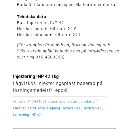
Båda är blandbara om speciella härdtider önskas.
Tekniska data:
Bas: Injektering INP 42
Härdare snabb: Härdare 24 S
Härdare långsam: Härdare 24 L
(För komplett Produktblad, Bruksanvisning och
Säkerhetsdatablad kontakta oss på info@flexsell.se
eller ring 010-4500300)
Injektering INP 42 1kg
Lågviskös injekteringsplast baserad på
lösningsmedelsfri epoxi
Artikelnr:
F42H24L
Kategori:
Lagning akut produkter
Etiketter:
Asfalt
,
Asfaltslagning
,
Härdare 24 L
,
Härdare 24 S
,
Injektering
,
INP 42