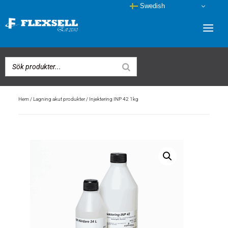
Swedish
Hem
/
Lagning akut produkter
/ Injektering INP 42 1kg