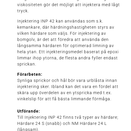
viskositeten gör det möjligt att injektera med lågt
tryck.
Injektering INP 42 kan användas som s.k.
kemankare, där härdningshastigheten styrs av
vilken härdare som väljs. För injektering av
bomgolv, är det att föredra att använda den
långsamma härdaren för optimerad limning av
hela ytan. Ett injekteringsmedel baserat på epoxi
limmar ihop ytorna, de flesta andra fyller endast
sprickan.
Förarbeten:
Synliga sprickor och hål bör vara urblåsta innan
injektering sker. Ibland kan det vara en fördel att
skära upp överdelen av en ytspricka med t.ex.
vinkelslip för att få bästa limmande förmåga.
Utförande:
Till Injektering INP 42 finns två typer av härdare;
Härdare 24 S (snabb) och NM Härdare 24 L
(långsam).