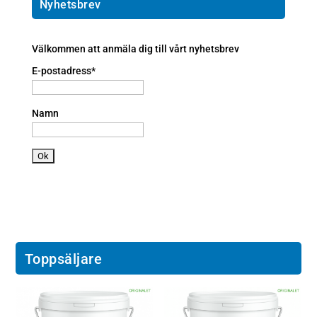
ic
l
o
Nyhetsbrev
o
ic
n
n
o
e
n
a
Välkommen att anmäla dig till vårt nyhetsbrev
n
E-postadress*
dr
oi
d
Namn
ic
o
n
Toppsäljare