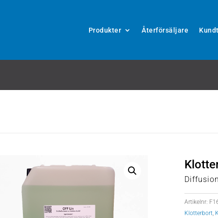
Produkter
Återförsäljare
Kundt
Klotte
Diffusio
Artikelnr:
F1
Klotterbort
,
K