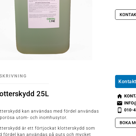
KONTAK
SKRIVNING
Kontakt
lotterskydd 25L
KONT
s
INFO
m
s
010-4
otterskydd kan användas med fördel användas
t2
m
s
 porösa utom- och inomhusytor.
h
t1
m
BOKA M
o
e
t2
tterskydd är ett förtjockat klotterskydd som
m
m
p
 fördel kan användas på puts och mycket