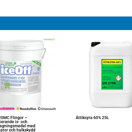
20MC Flingor –
Ättiksyra 60% 25L
erande is- och
tagningsmedel med
kator och halkskydd