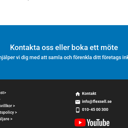
Kontakta oss eller boka ett möte
hjälper vi dig med att samla och förenkla ditt företags in
nst>
Kontakt
>
s
info@flexsell.se
m
villkor >
s
010-45 00 300
t2
tspolicy >
m
s
h
t1
ljare >
m
o
e
t2