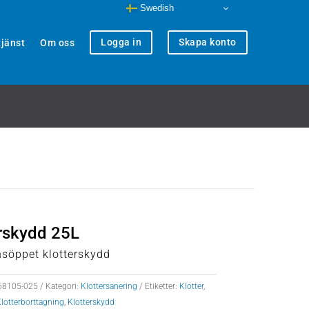
Swedish
Logga in
Skapa konto
jänst
Om oss
rskydd 25L
nsöppet klotterskydd
68105-025
Kategori:
Klottersanering
Etiketter:
Klotter
,
lotterborttagning
,
Klotterskydd