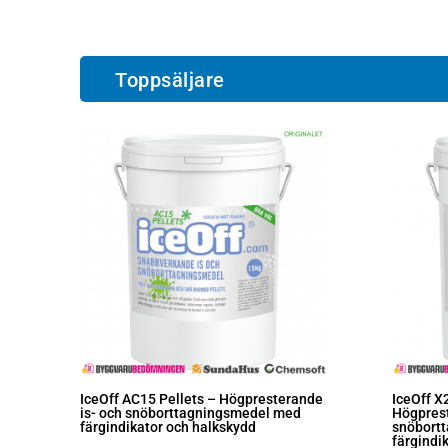
Toppsäljare
IceOff AC15 Pellets – Högpresterande
IceOff X
is- och snöborttagningsmedel med
Högprest
färgindikator och halkskydd
snöbort
färgindi