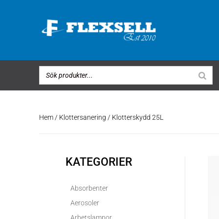
Hem
/
Klottersanering
/ Klotterskydd 25L
KATEGORIER
Absorbenter
Aerosoler
Arbetslampor