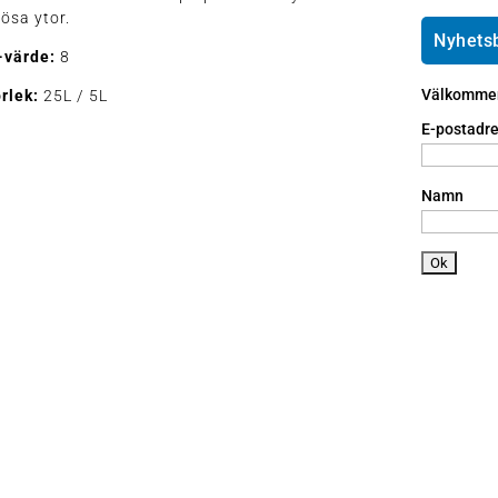
e
ai
h
ösa ytor.
ic
l
o
Nyhets
o
ic
-värde:
8
n
n
o
e
Välkommen 
rlek:
25L / 5L
n
a
n
E-postadre
dr
oi
d
Namn
ic
o
n