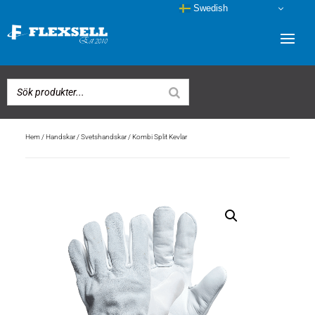
Swedish
Hem
/
Handskar
/
Svetshandskar
/ Kombi Split Kevlar