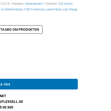
FL251R
Kategori:
Arbetslampor
Etiketter:
250 lumen
,
,
Avståndsmätare
,
COB
,
Ficklampa
,
Lasermätare
,
Led
,
Range
TA MIG OM PRODUKTEN
a oss
AKT
@FLEXSELL.SE
5 00 300