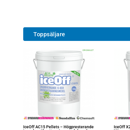
Toppsäljare
IceOff AC15 Pellets – Högpresterande
IceOff X