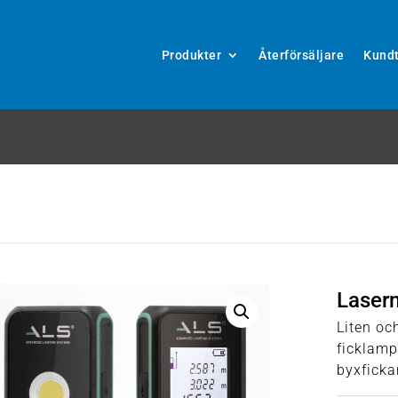
Produkter
Återförsäljare
Kundt
Laser
Liten o
ficklampa
byxficka