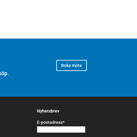
Boka möte
köp.
Nyhetsbrev
E-postadress*