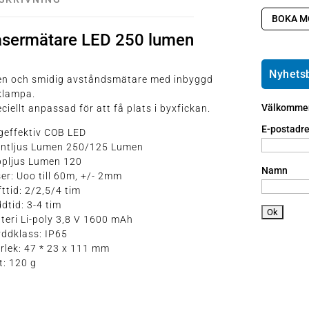
t2
m
s
h
t1
m
BOKA M
o
e
t2
asermätare LED 250 lumen
m
m
p
e
ai
h
ic
l
o
Nyhets
ten och smidig avståndsmätare med inbyggd
o
ic
n
klampa.
n
o
e
Välkommen 
ciellt anpassad för att få plats i byxfickan.
n
a
n
E-postadre
geffektiv COB LED
dr
ontljus Lumen 250/125 Lumen
oi
ppljus Lumen 120
d
Namn
er: Uoo till 60m, +/- 2mm
ic
fttid: 2/2,5/4 tim
o
dtid: 3-4 tim
n
teri Li-poly 3,8 V 1600 mAh
ddklass: IP65
rlek: 47 * 23 x 111 mm
t: 120 g