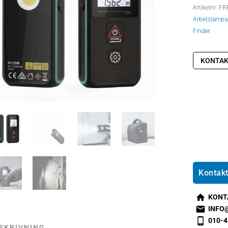
Artikelnr:
FR
Arbetslampa
Finder
KONTAK
Kontakt
KONT
s
INFO
m
s
010-4
SKRIVNING