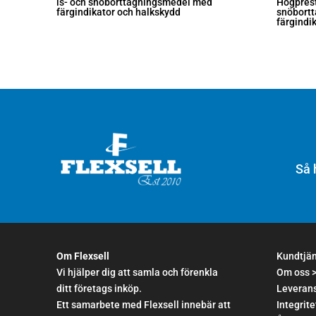
is- och snöborttagningsmedel med
Högprest
färgindikator och halkskydd
snöbort
färgindi
Så 
Om Flexsell
Kundtjä
Vi hjälper dig att samla och förenkla
Om oss 
ditt företags inköp.
Leverans
Ett samarbete med Flexsell innebär att
Integrite