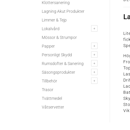
Klottersanering
Lagning Akut Produkter
L
Limmer & Tejp
Lokalvård
Li
Mössor & Strumpor
fic
Spe
Papper
Personligt Skydd
Hö
Fr
Rumsdofter & Sanering
To
Säsongsprodukter
Las
Dri
Tillbehör
Lad
Trasor
Bat
Sky
Tvättmedel
Sto
Våtservetter
Vik