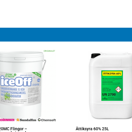
20MC Flingor –
Ättiksyra 60% 25L