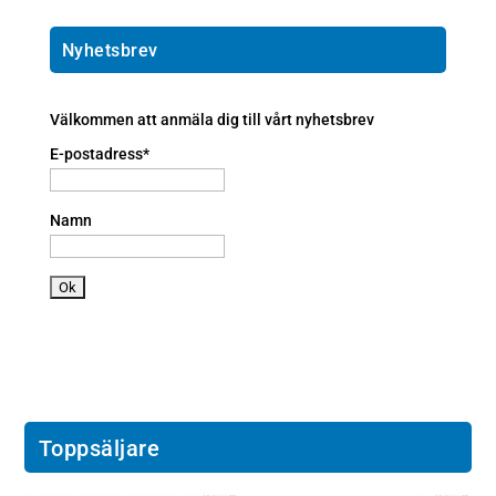
m
m
p
e
ai
h
ic
l
o
Nyhetsbrev
o
ic
n
n
o
e
n
a
Välkommen att anmäla dig till vårt nyhetsbrev
n
E-postadress*
dr
oi
d
Namn
ic
o
n
Toppsäljare