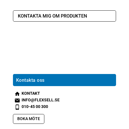
KONTAKTA MIG OM PRODUKTEN
Kontakta oss
KONTAKT
s
INFO@FLEXSELL.SE
m
s
010-45 00 300
t2
m
s
h
t1
m
BOKA MÖTE
o
e
t2