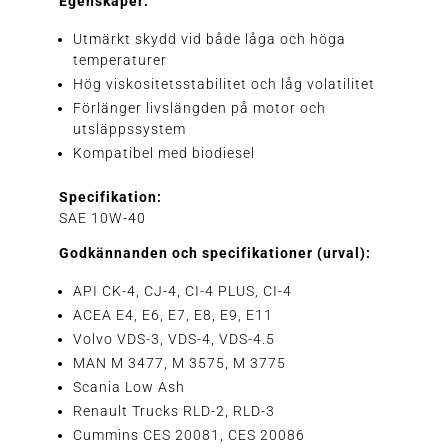
Egenskaper:
Utmärkt skydd vid både låga och höga
temperaturer
Hög viskositetsstabilitet och låg volatilitet
Förlänger livslängden på motor och
utsläppssystem
Kompatibel med biodiesel
Specifikation:
SAE 10W-40
Godkännanden och specifikationer (urval):
API CK-4, CJ-4, CI-4 PLUS, CI-4
ACEA E4, E6, E7, E8, E9, E11
Volvo VDS-3, VDS-4, VDS-4.5
MAN M 3477, M 3575, M 3775
Scania Low Ash
Renault Trucks RLD-2, RLD-3
Cummins CES 20081, CES 20086