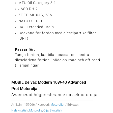
MTU Oil Category 3.1
JASO DH-2
ZF TE-ML 04C, 23A
NATO O-1180
DAF Extended Drain
Godkänd för fordon med dieselpartikelfilter
(DPF)
Passar för:
Tunga fordon, lastbilar, bussar och andra
dieseldrivna fordon i både on-road och off-road
tillämpningar.
MOBIL Delvac Modern 10W-40 Advanced
Prot Motorolja
Avancerad högpresterande dieselmotorolja
Artikelnr:
157066
Kategori:
Motoroljor
Etiketter:
Helsyntetisk
,
Motorolja
,
Olja
,
Syntetisk