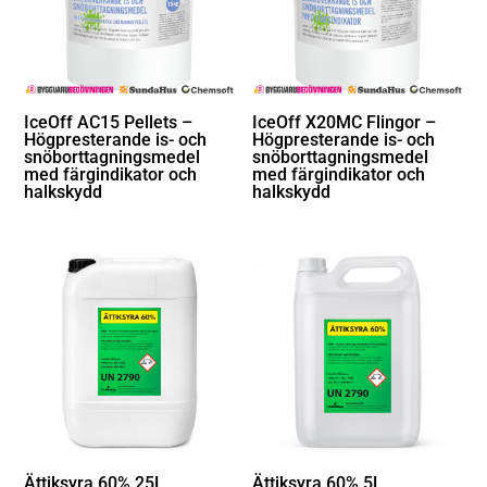
IceOff AC15 Pellets –
IceOff X20MC Flingor –
Högpresterande is- och
Högpresterande is- och
snöborttagningsmedel
snöborttagningsmedel
med färgindikator och
med färgindikator och
halkskydd
halkskydd
Ättiksyra 60% 25L
Ättiksyra 60% 5L