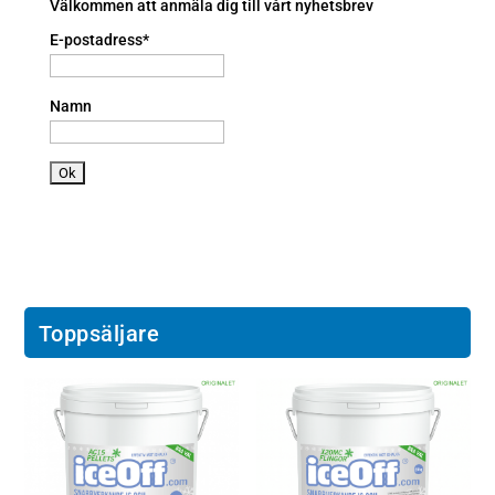
n
a
Välkommen att anmäla dig till vårt nyhetsbrev
n
E-postadress*
dr
oi
d
Namn
ic
o
n
Toppsäljare