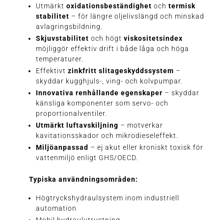
Utmärkt
oxidationsbeständighet
och
termisk
stabilitet
– för längre oljelivslängd och minskad
avlagringsbildning.
Skjuvstabilitet
och högt
viskositetsindex
möjliggör effektiv drift i både låga och höga
temperaturer.
Effektivt
zinkfritt slitageskyddssystem
–
skyddar kugghjuls-, ving- och kolvpumpar.
Innovativa renhållande egenskaper
– skyddar
känsliga komponenter som servo- och
proportionalventiler.
Utmärkt luftavskiljning
– motverkar
kavitationsskador och mikrodieseleffekt.
Miljöanpassad
– ej akut eller kroniskt toxisk för
vattenmiljö enligt GHS/OECD.
Typiska användningsområden:
Högtryckshydraulsystem inom industriell
automation