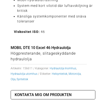
Mobil hydraulutrustning
System med kort vilotid där luftavskiljning är
kritisk
Känsliga systemkomponenter med snäva
toleranser
Viskositet ISO:
46
MOBIL DTE 10 Excel 46 Hydraulolja
Högpresterande, slitageskyddande
hydraulolja
Artikelnr:
156611
Kategorier:
Hydraulolja Inomhus
,
Hydraulolja utomhus
Etiketter:
Helsyntetisk
,
Motorolja
,
Olja
,
Syntetisk
KONTAKTA MIG OM PRODUKTEN