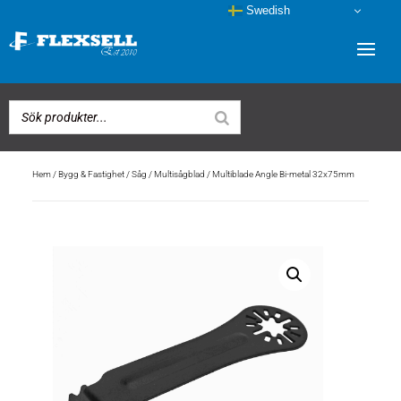
Swedish
Hem
/
Bygg & Fastighet
/
Såg
/
Multisågblad
/ Multiblade Angle Bi-metal 32x75mm