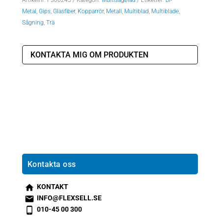
Artikelnr:
F300245
Kategori:
Multisågblad
Etiketter:
Bi-
Metal
,
Gips
,
Glasfiber
,
Kopparrör
,
Metall
,
Multiblad
,
Multiblade
,
Sågning
,
Trä
KONTAKTA MIG OM PRODUKTEN
Kontakta oss
KONTAKT
s
INFO@FLEXSELL.SE
m
s
010-45 00 300
t2
m