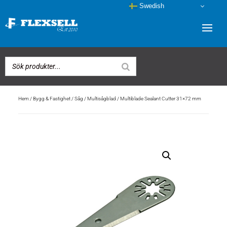
Swedish
Hem
/
Bygg & Fastighet
/
Såg
/
Multisågblad
/ Multiblade Sealant Cutter 31×72 mm