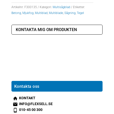
Artikelnr:
F300135
Kategori:
Multisågblad
Etiketter:
Betong
,
Mjukfog
,
Multiblad
,
Multiblade
,
Sågning
,
Tegel
KONTAKTA MIG OM PRODUKTEN
Kontakta oss
KONTAKT
s
INFO@FLEXSELL.SE
m
s
010-45 00 300