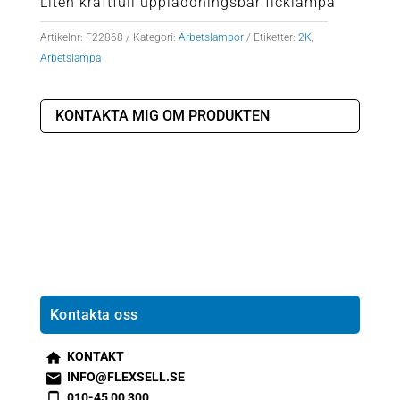
Liten kraftfull uppladdningsbar ficklampa
Artikelnr:
F22868
Kategori:
Arbetslampor
Etiketter:
2K
,
Arbetslampa
KONTAKTA MIG OM PRODUKTEN
Kontakta oss
KONTAKT
s
INFO@FLEXSELL.SE
m
s
010-45 00 300