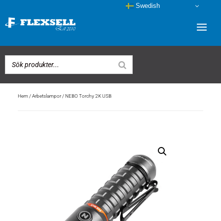
Swedish
Hem
/
Arbetslampor
/ NEBO Torchy 2K USB