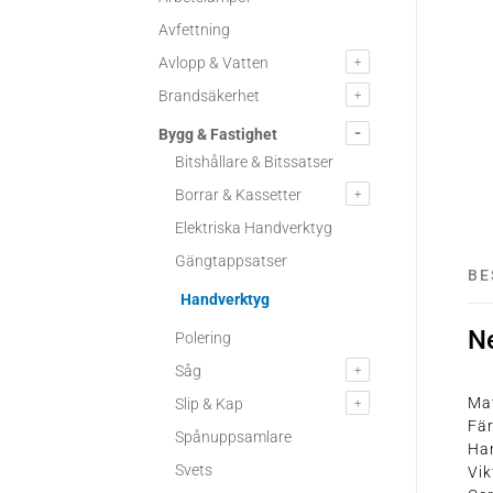
Avfettning
Avlopp & Vatten
Brandsäkerhet
Bygg & Fastighet
Bitshållare & Bitssatser
Borrar & Kassetter
Elektriska Handverktyg
Gängtappsatser
BE
Handverktyg
N
Polering
Såg
Mat
Slip & Kap
Fär
Spånuppsamlare
Ha
Svets
Vik