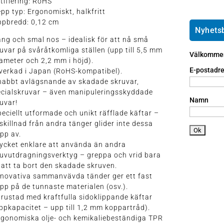
t2
tifiering: RoHS
m
m
p
pp typ: Ergonomiskt, halkfritt
e
ai
h
ppbredd: 0,12 cm
ic
l
o
Nyhets
o
ic
n
ång och smal nos – idealisk för att nå små
n
o
e
uvar på svåråtkomliga ställen (upp till 5,5 mm
Välkommen 
n
a
iameter och 2,2 mm i höjd).
n
E-postadre
lverkad i Japan (RoHS-kompatibel).
dr
nabbt avlägsnande av skadade skruvar,
oi
ecialskruvar – även manipuleringsskyddade
d
Namn
uvar!
ic
peciellt utformade och unikt räfflade käftar –
o
l skillnad från andra tänger glider inte dessa
n
pp av.
ycket enklare att använda än andra
uvutdragningsverktyg – greppa och vrid bara
 att ta bort den skadade skruven.
nnovativa sammanvävda tänder ger ett fast
pp på de tunnaste materialen (osv.).
trustad med kraftfulla sidoklippande käftar
ippkapacitet – upp till 1,2 mm koppartråd).
rgonomiska olje- och kemikaliebeständiga TPR