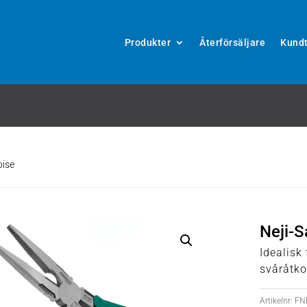
Produkter
Återförsäljare
Kundt
oise
Neji-S
Idealisk
svåråtko
Artikelnr:
FN