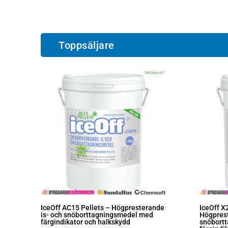
Toppsäljare
IceOff AC15 Pellets – Högpresterande
IceOff X
is- och snöborttagningsmedel med
Högprest
färgindikator och halkskydd
snöbort