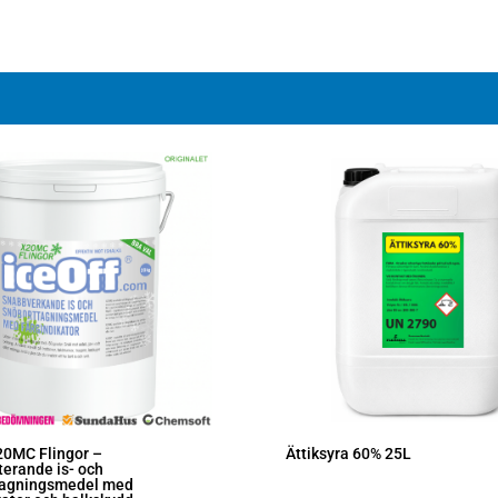
20MC Flingor –
Ättiksyra 60% 25L
erande is- och
tagningsmedel med