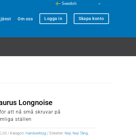
Swedish
Logga in
Skapa konto
jänst
Om oss
aurus Longnoise
 för att nå små skruvar på
mliga ställen
EJI3
Kategori:
Handverktyg
Etiketter:
Neji
,
Neji Tång
,