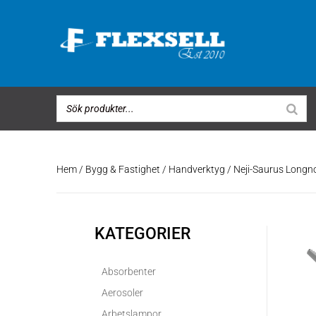
Hem
/
Bygg & Fastighet
/
Handverktyg
/ Neji-Saurus Longn
KATEGORIER
Absorbenter
Aerosoler
Arbetslampor