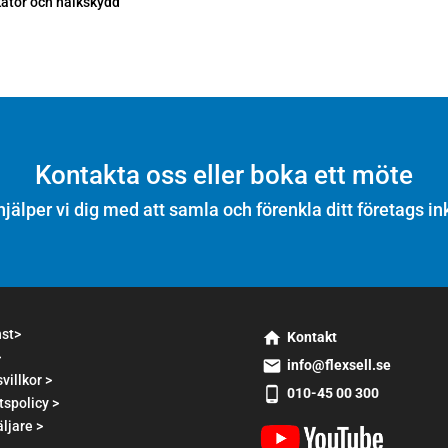
kator och halkskydd
Kontakta oss eller boka ett möte
hjälper vi dig med att samla och förenkla ditt företags in
nst>
Kontakt
>
s
info@flexsell.se
m
villkor >
s
010-45 00 300
t2
tspolicy >
m
s
h
t1
ljare >
m
o