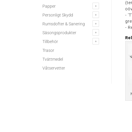
(t
Papper
oöv
Personligt Skydd
- '
gre
Rumsdofter & Sanering
- R
Säsongsprodukter
Re
Tillbehör
Trasor
Tvättmedel
Våtservetter