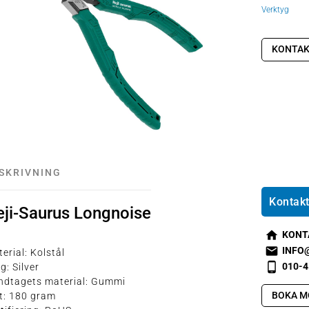
Verktyg
KONTAK
SKRIVNING
Kontakt
eji-Saurus Longnoise
KONT
s
INFO
erial: Kolstål
m
s
010-4
g: Silver
t2
m
s
ndtagets material: Gummi
h
t1
m
BOKA M
t: 180 gram
o
e