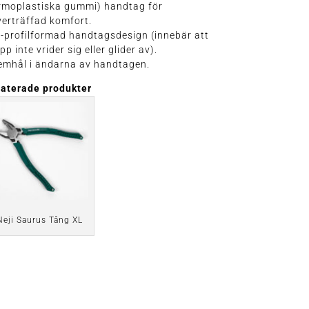
ermoplastiska gummi) handtag för
erträffad komfort.
T'-profilformad handtagsdesign (innebär att
pp inte vrider sig eller glider av).
emhål i ändarna av handtagen.
laterade produkter
Neji Saurus Tång XL