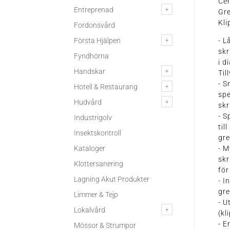
Cer
Entreprenad
Gre
Kli
Fordonsvård
Första Hjälpen
- L
skr
Fyndhörna
i d
Handskar
Til
- S
Hotell & Restaurang
sp
Hudvård
skr
- S
Industrigolv
til
Insektskontroll
gre
Kataloger
- M
skr
Klottersanering
för
Lagning Akut Produkter
- I
gre
Limmer & Tejp
- U
Lokalvård
(kl
- E
Mössor & Strumpor