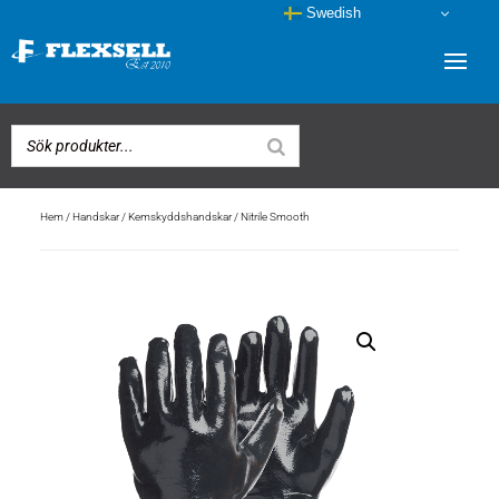
Swedish
Hem
/
Handskar
/
Kemskyddshandskar
/ Nitrile Smooth