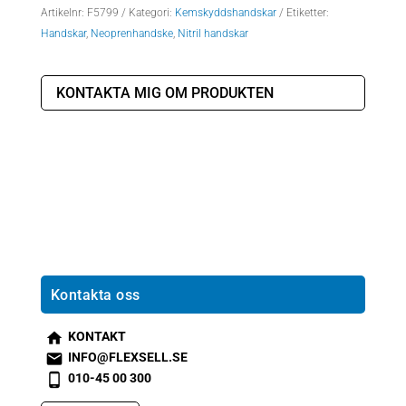
Artikelnr:
F5799
Kategori:
Kemskyddshandskar
Etiketter:
Handskar
,
Neoprenhandske
,
Nitril handskar
KONTAKTA MIG OM PRODUKTEN
Kontakta oss
KONTAKT
s
INFO@FLEXSELL.SE
m
s
010-45 00 300
t2
m
s