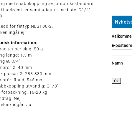
o
e
t2
ang med snabbkoppling av jordbruksstandard
m
m
p
 backventiler samt adapter med utv. G1/4"
e
ai
h
år.
ic
l
o
Nyhets
o
ic
edd för fettyp NLGI 00-2.
n
n
o
ken ingår ej
e
Välkommen 
n
a
nisk information:
n
E-postadre
acitet per slag: 50 g
dr
ng längd: 1.5 m
oi
ng Ø: 3/4"
d
Namn
mprör Ø: 40 mm
ic
ck passar Ø: 285-330 mm
o
mprör längd: 545 mm
n
abbkoppling utvändig: G1/8"
 förpackning: 16-20 kg
ndtag: Nej
jelock ingår: Ja