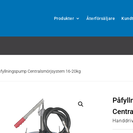
Produkter
Återförsäljare
Kundt
fyllningspump Centralsmörjsystem 16-20kg
Påfyl
Centr
Handdri