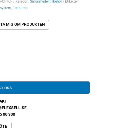
x-CP16F
Kategori:
Smörjmedel tillbehör
Etiketter:
jsystem
,
Fettpump
TA MIG OM PRODUKTEN
a oss
AKT
@FLEXSELL.SE
5 00 300
ÖTE