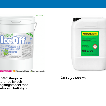
20MC Flingor –
Ättiksyra 60% 25L
erande is- och
tagningsmedel med
kator och halkskydd