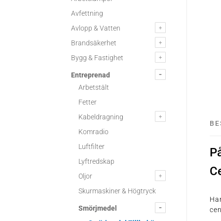
Avfettning
Avlopp & Vatten
Brandsäkerhet
Bygg & Fastighet
Entreprenad
Arbetstält
Fetter
Kabeldragning
BE
Komradio
Luftfilter
P
Lyftredskap
C
Oljor
Skurmaskiner & Högtryck
Han
Smörjmedel
cen