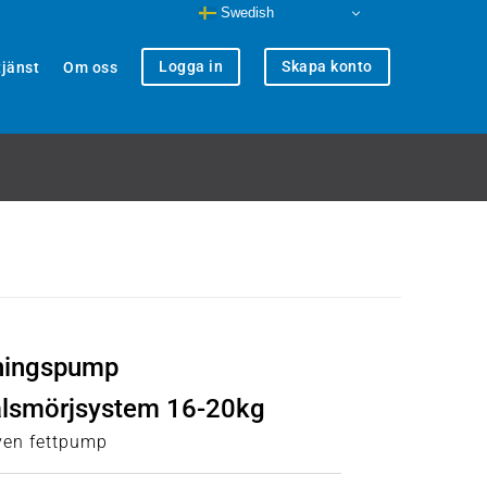
Swedish
Logga in
Skapa konto
jänst
Om oss
lningspump
alsmörjsystem 16-20kg
ven fettpump