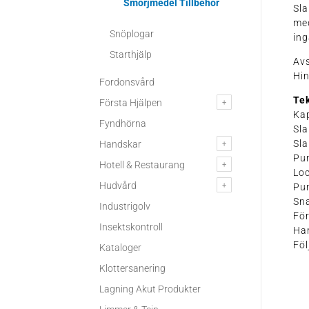
Smörjmedel Tillbehör
Sl
med
Snöplogar
ing
Starthjälp
Avs
Hin
Fordonsvård
Tek
Första Hjälpen
Kap
Fyndhörna
Sla
Sla
Handskar
Pu
Hotell & Restaurang
Lo
Hudvård
Pu
Sn
Industrigolv
För
Insektskontroll
Ha
Föl
Kataloger
Klottersanering
Lagning Akut Produkter