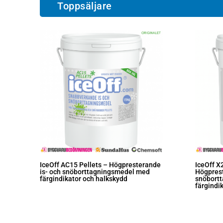
Toppsäljare
IceOff AC15 Pellets – Högpresterande
IceOff X
is- och snöborttagningsmedel med
Högprest
färgindikator och halkskydd
snöbort
färgindi