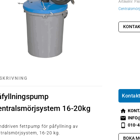
Artikelnr:
Fle
Centralsmör
KONTAK
SKRIVNING
åfyllningspump
Kontakt
entralsmörjsystem 16-20kg
KONT
s
INFO
m
s
010-4
ddriven fettpump för påfyllning av
t2
m
s
tralsmörjsystem, 16-20 kg.
h
t1
m
BOKA M