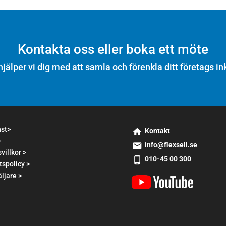
Kontakta oss eller boka ett möte
hjälper vi dig med att samla och förenkla ditt företags in
nst>
Kontakt
>
s
info@flexsell.se
m
villkor >
s
010-45 00 300
t2
tspolicy >
m
s
h
t1
ljare >
m
o
e
t2
m
m
p
e
ai
h
ic
l
o
o