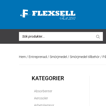
Hem
/
Entreprenad
/
Smörjmedel
/
Smörjmedel tillbehör
/ På
KATEGORIER
Absorbenter
Aerosoler
Arbetslampor