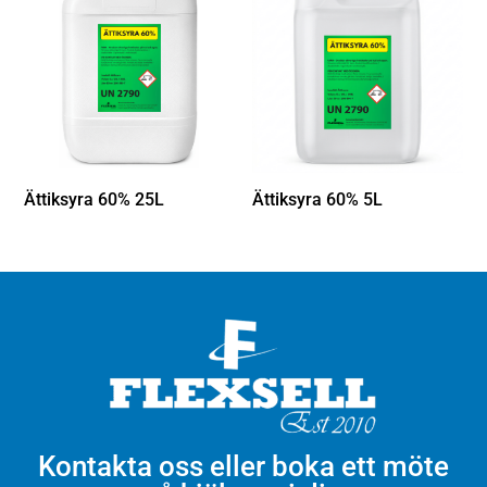
Ättiksyra 60% 25L
Ättiksyra 60% 5L
Kontakta oss eller boka ett möte