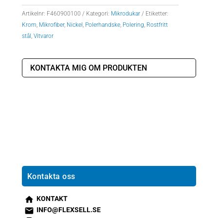
Artikelnr:
F460900100
Kategori:
Mikrodukar
Etiketter:
Krom
,
Mikrofiber
,
Nickel
,
Polerhandske
,
Polering
,
Rostfritt
stål
,
Vitvaror
KONTAKTA MIG OM PRODUKTEN
Kontakta oss
KONTAKT
s
INFO@FLEXSELL.SE