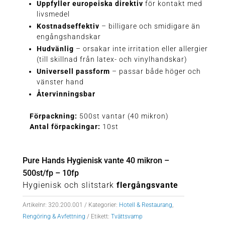
Uppfyller europeiska direktiv
för kontakt med
livsmedel
Kostnadseffektiv
– billigare och smidigare än
engångshandskar
Hudvänlig
– orsakar inte irritation eller allergier
(till skillnad från latex- och vinylhandskar)
Universell passform
– passar både höger och
vänster hand
Återvinningsbar
Förpackning:
500st vantar (40 mikron)
Antal förpackingar:
10st
Pure Hands Hygienisk vante 40 mikron –
500st/fp – 10fp
Hygienisk och slitstark
flergångsvante
Artikelnr:
320.200.001
Kategorier:
Hotell & Restaurang
,
Rengöring & Avfettning
Etikett:
Tvättsvamp