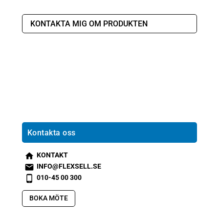
KONTAKTA MIG OM PRODUKTEN
Kontakta oss
KONTAKT
s
INFO@FLEXSELL.SE
m
s
010-45 00 300
t2
m
s
h
t1
m
BOKA MÖTE
o
e
t2
m
m
p