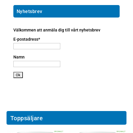
e
ai
h
ic
l
o
Nyhetsbrev
o
ic
n
n
o
e
n
a
Välkommen att anmäla dig till vårt nyhetsbrev
n
E-postadress*
dr
oi
d
Namn
ic
o
n
Toppsäljare