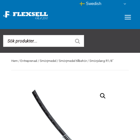
Swedish
Hem
/
Entreprenad
/
Smörjmedel
/
Smörjmedel tillbehör
/ Smörjslang R1/8″