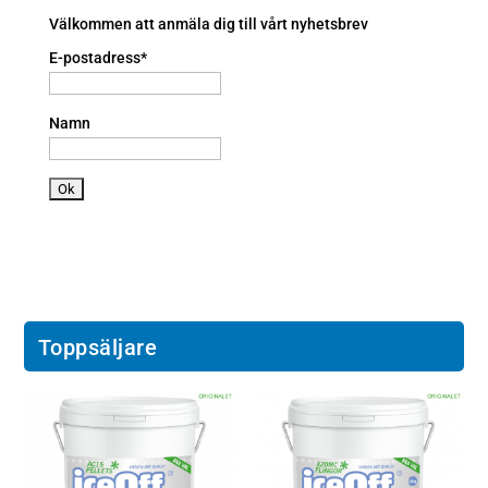
e
n
a
Välkommen att anmäla dig till vårt nyhetsbrev
n
E-postadress*
dr
oi
d
Namn
ic
o
n
Toppsäljare