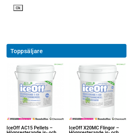
n
Toppsäljare
IceOff AC15 Pellets –
IceOff X20MC Flingor –
Högpresterande is- och
Högpresterande is- och