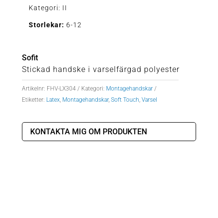
Kategori: II
Storlekar:
6-12
Sofit
Stickad handske i varselfärgad polyester
Artikelnr:
FHV-LX304
Kategori:
Montagehandskar
Etiketter:
Latex
,
Montagehandskar
,
Soft Touch
,
Varsel
KONTAKTA MIG OM PRODUKTEN