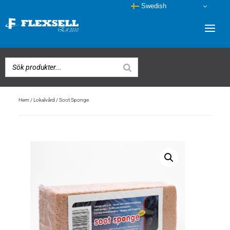
Swedish
Hem
/
Lokalvård
/ Soot Sponge