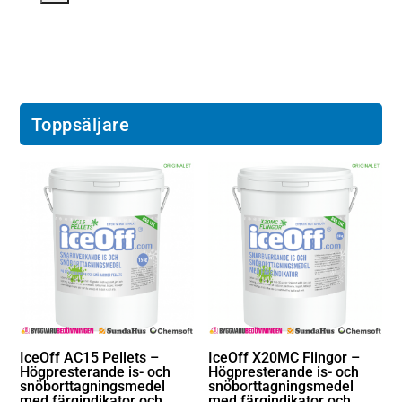
Toppsäljare
IceOff AC15 Pellets –
IceOff X20MC Flingor –
Högpresterande is- och
Högpresterande is- och
snöborttagningsmedel
snöborttagningsmedel
med färgindikator och
med färgindikator och