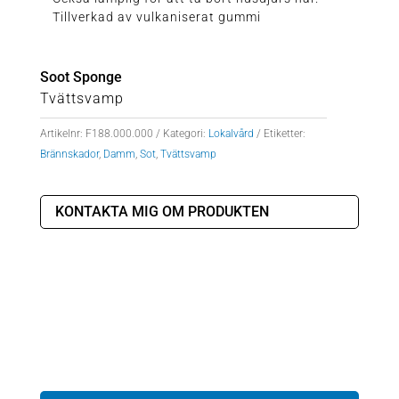
Tillverkad av vulkaniserat gummi
Soot Sponge
Tvättsvamp
Artikelnr:
F188.000.000
Kategori:
Lokalvård
Etiketter:
Brännskador
,
Damm
,
Sot
,
Tvättsvamp
KONTAKTA MIG OM PRODUKTEN