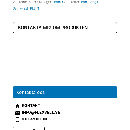
Artikelnr:
B719
Kategori:
Borrar
Etiketter:
Borr
,
Long Drill
Set
,
Metall
,
Plåt
,
Trä
KONTAKTA MIG OM PRODUKTEN
Kontakta oss
KONTAKT
s
INFO@FLEXSELL.SE
m
s
010-45 00 300
t2
m
s