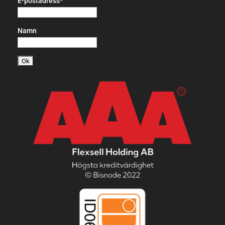
E-postadress*
Namn