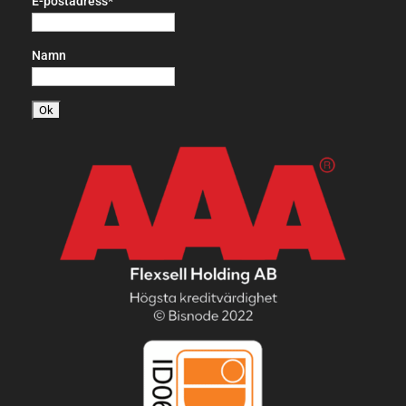
E-postadress*
Namn