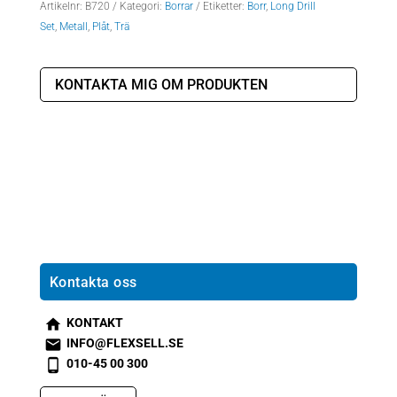
Artikelnr:
B720
Kategori:
Borrar
Etiketter:
Borr
,
Long Drill
Set
,
Metall
,
Plåt
,
Trä
KONTAKTA MIG OM PRODUKTEN
Kontakta oss
KONTAKT
s
INFO@FLEXSELL.SE
m
s
010-45 00 300
t2
m
s