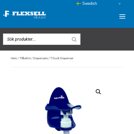
Swedish
Hem
/
Tillbehör
/
Dispensers
/ T-Duck Dispenser